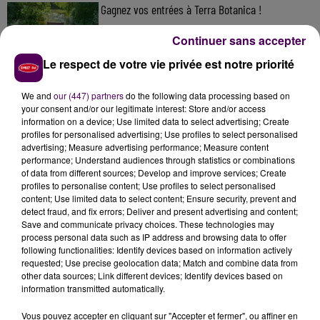
Gagnez vos entrées à Terra Botanica !
Continuer sans accepter
Le respect de votre vie privée est notre priorité
Inscrivez-vous au casting The Voice & The Voice
Kids !
We and
our (447) partners
do the following data processing based on
your consent and/or our legitimate interest: Store and/or access
information on a device; Use limited data to select advertising; Create
profiles for personalised advertising; Use profiles to select personalised
advertising; Measure advertising performance; Measure content
Deux rixes en trois semaines : le préfet ordonne
performance; Understand audiences through statistics or combinations
la fermeture d'une...
of data from different sources; Develop and improve services; Create
profiles to personalise content; Use profiles to select personalised
content; Use limited data to select content; Ensure security, prevent and
detect fraud, and fix errors; Deliver and present advertising and content;
Save and communicate privacy choices. These technologies may
process personal data such as IP address and browsing data to offer
following functionalities: Identify devices based on information actively
requested; Use precise geolocation data; Match and combine data from
other data sources; Link different devices; Identify devices based on
DERNIERS TITRES
information transmitted automatically.
Vous pouvez accepter en cliquant sur "Accepter et fermer", ou affiner en