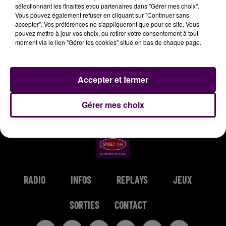
sélectionnant les finalités et/ou partenaires dans "Gérer mes choix".
10h06
10h06
10h03
10h03
9h58
9h58
Vous pouvez également refuser en cliquant sur "Continuer sans
accepter". Vos préférences ne s'appliqueront que pour ce site. Vous
pouvez mettre à jour vos choix, ou retirer votre consentement à tout
moment via le lien "Gérer les cookies" situé en bas de chaque page.
SLIMANE
JENNIFER LOPEZ & DAVID
GIMS
Accepter et fermer
Viens On S'aime
Soleil
GUETTA
Save Me Tonight
Gérer mes choix
RADIO
INFOS
REPLAYS
JEUX
SORTIES
CONTACT