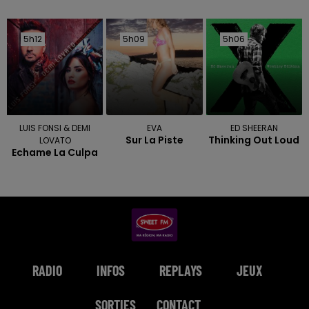
5h12
5h12
5h09
5h09
5h06
5h06
LUIS FONSI & DEMI
EVA
ED SHEERAN
Sur La Piste
Thinking Out Loud
LOVATO
Echame La Culpa
RADIO
INFOS
REPLAYS
JEUX
SORTIES
CONTACT