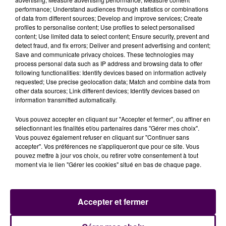
des relevés de températures ce matin
dans les
performance; Understand audiences through statistics or combinations
établissements scolaires, avant de prendre une
of data from different sources; Develop and improve services; Create
décision. On en saura plus ce midi. En cas de
profiles to personalise content; Use profiles to select personalised
fermeture partielle ou totale, un accueil minimum
content; Use limited data to select content; Ensure security, prevent and
detect fraud, and fix errors; Deliver and present advertising and content;
sera assuré.
Save and communicate privacy choices. These technologies may
process personal data such as IP address and browsing data to offer
following functionalities: Identify devices based on information actively
ACCUEIL ASSURÉ À BLOIS
requested; Use precise geolocation data; Match and combine data from
other data sources; Link different devices; Identify devices based on
information transmitted automatically.
Dans la capitale loir-et-chérienne, aucun
changement pour les écoliers, ils peuvent se rendre
Vous pouvez accepter en cliquant sur "Accepter et fermer", ou affiner en
en cours. Il est simplement demandé aux parents
sélectionnant les finalités et/ou partenaires dans "Gérer mes choix".
blaisois de
prévoir des tenues adaptés aux fortes
Vous pouvez également refuser en cliquant sur "Continuer sans
accepter". Vos préférences ne s'appliqueront que pour ce site. Vous
températures
: casquette, chapeau, vêtements
pouvez mettre à jour vos choix, ou retirer votre consentement à tout
légers. Il faut aussi apporter une gourde et appliquer
moment via le lien "Gérer les cookies" situé en bas de chaque page.
de la crème solaire avant l'arrivée à l'école.
Accepter et fermer