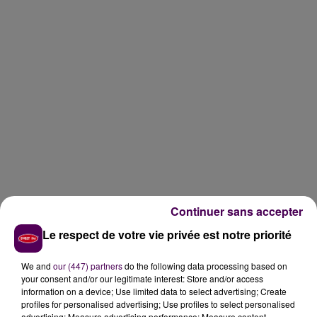
Continuer sans accepter
Le respect de votre vie privée est notre priorité
DÉCISION CE MIDI À VENDÔME
We and
our (447) partners
do the following data processing based on
your consent and/or our legitimate interest: Store and/or access
Les parents vendômois vont devoir faire preuve d'un
information on a device; Use limited data to select advertising; Create
peu de patience.
La ville indique qu'elle va réaliser
profiles for personalised advertising; Use profiles to select personalised
advertising; Measure advertising performance; Measure content