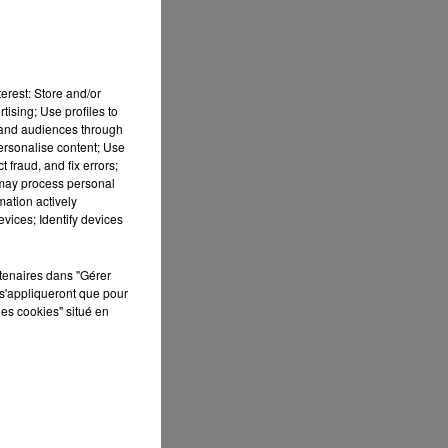
erest: Store and/or
t
tising; Use profiles to
nt
tand audiences through
personalise content; Use
 fraud, and fix errors;
 may process personal
mation actively
vices; Identify devices
rtenaires dans "Gérer
ès
s'appliqueront que pour
les cookies" situé en
,