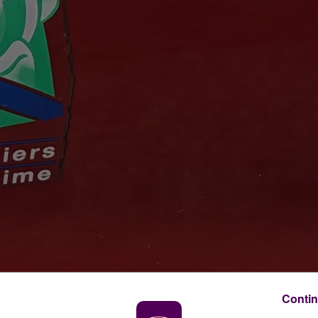
dit photo : Sweet FM
Contin