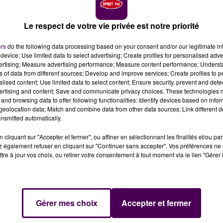
a base de loisirs du Mesnil-sous-Jumièges. Un garçon de
 victime n'a pas pu être réanimée.
Le respect de votre vie privée est notre priorité
ers
do the following data processing based on your consent and/or our legitimate int
icule qui sévit sur le territoire :
un garçon de 19 ans es
device; Use limited data to select advertising; Create profiles for personalised adver
a base de loisirs du Mesnil-sous-Jumièges
. Les secours o
vertising; Measure advertising performance; Measure content performance; Unders
ns of data from different sources; Develop and improve services; Create profiles to 
urface de l’eau au niveau du lac.
alised content; Use limited data to select content; Ensure security, prevent and detect
A VICTIME
ertising and content; Save and communicate privacy choices. These technologies
and browsing data to offer following functionalities: Identify devices based on infor
eolocation data; Match and combine data from other data sources; Link different de
e sapeurs-pompiers à bord de onze engins ont entamé les
nsmitted automatically.
finalement été retrouvé dans une zone non surveillée et
cliquant sur "Accepter et fermer", ou affiner en sélectionnant les finalités et/ou pa
sée en sauvetage aquatique.
Son décès a été déclaré apr
 également refuser en cliquant sur "Continuer sans accepter". Vos préférences ne 
a base de loisirs sera exceptionnellement fermée ce
tre à jour vos choix, ou retirer votre consentement à tout moment via le lien "Gérer 
s proches"
indique la structure.
LES ZONES DE BAIGNADE SURVEILLÉES"
Gérer mes choix
Accepter et fermer
time appelait cette semaine à la vigilance en matière
 exclusivement dans les zones de baignade surveillées