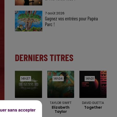
7 août 2026
Gagnez vos entrées pour Papéa
Parc !
DERNIERS TITRES
14h37
14h37
14h34
14h34
14h31
14h31
KEANE
TAYLOR SWIFT
DAVID GUETTA
Somewhere
Elizabeth
Together
uer sans accepter
Only We Know
Taylor