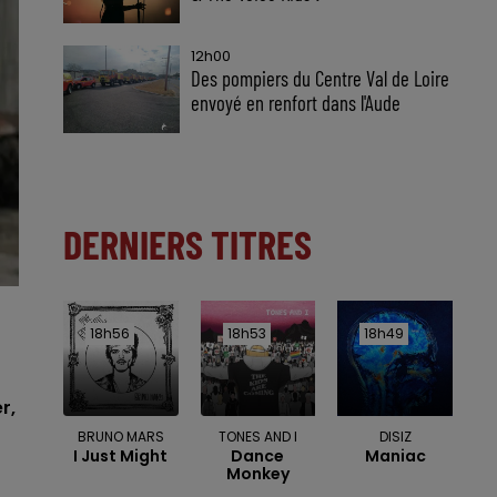
12h00
Des pompiers du Centre Val de Loire
envoyé en renfort dans l'Aude
DERNIERS TITRES
18h56
18h56
18h53
18h53
18h49
18h49
r,
BRUNO MARS
TONES AND I
DISIZ
I Just Might
Dance
Maniac
Monkey