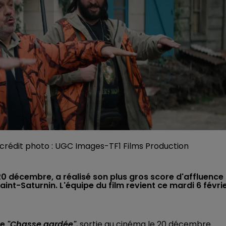
/ crédit photo : UGC Images-TF1 Films Production
20 décembre, a réalisé son plus gros score d'affluence
nt-Saturnin. L'équipe du film revient ce mardi 6 févrie
se
"Chasse gardée"
, sortie au cinéma le 20 décembre