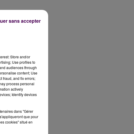
uer sans accepter
e,
erest: Store and/or
tising; Use profiles to
tand audiences through
personalise content; Use
 fraud, and fix errors;
 may process personal
mation actively
vices; Identify devices
rtenaires dans "Gérer
s'appliqueront que pour
les cookies" situé en