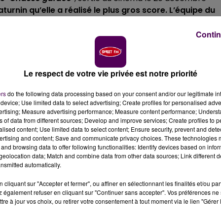
rnin qu’elle a réalisé le plus gros score.
L’équipe du
ma sarthois
lors d'une avant-première, le 14 décembre
pour fêter ce succès d'affluence
.
Contin
Le respect de votre vie privée est notre priorité
éric Forestier et Antonin Fourlon, suit
les mésaventures
campagne.
Une arrivée qui ne plaît pas à tout le voisinag
ers
do the following data processing based on your consent and/or our legitimate int
m réunit de célèbres noms de l'humour comme
Didier
device; Use limited data to select advertising; Create profiles for personalised adver
m Jemili et
Camille Lou
.
vertising; Measure advertising performance; Measure content performance; Unders
ns of data from different sources; Develop and improve services; Create profiles to 
alised content; Use limited data to select content; Ensure security, prevent and detect
ertising and content; Save and communicate privacy choices. These technologies
and browsing data to offer following functionalities: Identify devices based on infor
eolocation data; Match and combine data from other data sources; Link different de
nsmitted automatically.
cliquant sur "Accepter et fermer", ou affiner en sélectionnant les finalités et/ou pa
 également refuser en cliquant sur "Continuer sans accepter". Vos préférences ne 
tre à jour vos choix, ou retirer votre consentement à tout moment via le lien "Gérer 