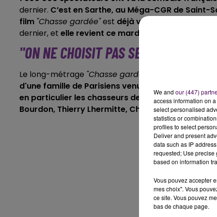
dernier.
C’est en Sarthe, au Méga-CGR de Saint-Satu
film
"Chasse gardée"
est
déjà venue dans ce ciné
dernier, et
elle revient ce mardi 6 février, à 20h, 
"ON NE CHOISIT PAS SES VOISINS"
Le long-métrage
"Chasse gardée"
, réalisé par Fréd
d'une famille de Parisiens venue s'installer à la 
We and
our (447) partn
en particulier les chasseurs des alentours
. Le fil
access information on a 
Bourdon, Thierry Lhermitte, Chantal Ladesou, Haki
select personalised ad
statistics or combinatio
profiles to select person
Deliver and present adv
data such as IP address 
requested; Use precise g
based on information tra
Vous pouvez accepter en 
mes choix". Vous pouvez
ce site. Vous pouvez met
bas de chaque page.