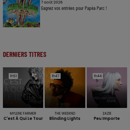
7 août 2026
Gagnez vos entrées pour Papéa Parc !
DERNIERS TITRES
1h51
1h51
1h47
1h47
1h44
1h44
MYLENE FARMER
THE WEEKND
ZAZIE
C'est À Qui Le Tour
Blinding Lights
Peu Importe