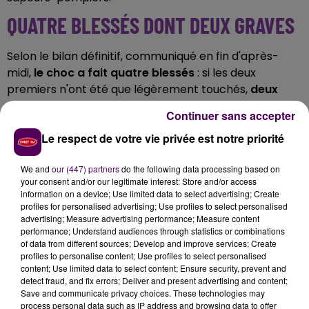
QUATRE BLESSÉS DONT DEUX GRAVES
Selon le bilan définitif, communiqué en fin d'après-
midi,
le choc a fait quatre blessés
: si les deux
premiers n'ont été que légèrement touchés,
deux
autres sont en revanche gravement touchés
.
Continuer sans accepter
Toutes les victimes ont été emmenées jusqu'à l'hôpital
Le respect de votre vie privée est notre priorité
du Mans.
VINGT POMPIERS MOBILISÉS
We and
our (447) partners
do the following data processing based on
your consent and/or our legitimate interest: Store and/or access
information on a device; Use limited data to select advertising; Create
Les faits, survenus dans des circonstances qui restent
profiles for personalised advertising; Use profiles to select personalised
à déterminer, auront mobilisé
une vingtaine de
advertising; Measure advertising performance; Measure content
sapeurs-pompiers et sept véhicules
, venus des
performance; Understand audiences through statistics or combinations
of data from different sources; Develop and improve services; Create
centres d'incendie et de secours du Mans-Sud et
profiles to personalise content; Use profiles to select personalised
Degré, de Montfort-le-Gesnois, Changé, Connerré et
content; Use limited data to select content; Ensure security, prevent and
Savigné-l'Evêque.
detect fraud, and fix errors; Deliver and present advertising and content;
Save and communicate privacy choices. These technologies may
process personal data such as IP address and browsing data to offer