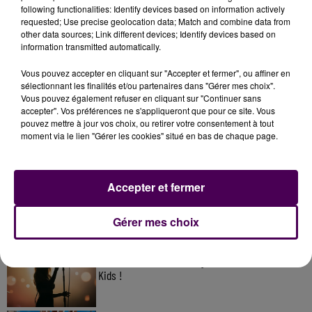
following functionalities: Identify devices based on information actively
requested; Use precise geolocation data; Match and combine data from
other data sources; Link different devices; Identify devices based on
information transmitted automatically.
Vous pouvez accepter en cliquant sur "Accepter et fermer", ou affiner en
sélectionnant les finalités et/ou partenaires dans "Gérer mes choix".
Vous pouvez également refuser en cliquant sur "Continuer sans
accepter". Vos préférences ne s'appliqueront que pour ce site. Vous
pouvez mettre à jour vos choix, ou retirer votre consentement à tout
À LA UNE
moment via le lien "Gérer les cookies" situé en bas de chaque page.
7 août 2026
Accepter et fermer
Gagnez vos pass pour le V and B Fest' 2026 !
Gérer mes choix
11 juillet 2026
Inscrivez-vous au casting The Voice & The Voice
Kids !