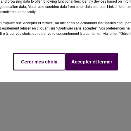
and browsing data to offer following functionalities: Identify devices based on infor
finalement l’emporter 3 buts à 2
. Les Changéens ne
eolocation data; Match and combine data from other data sources; Link different de
équipe de Loire-Atlantique qui évolue une division au-
nsmitted automatically.
de liesse dans les vestiaires, comme on peut le voir sur les
cliquant sur "Accepter et fermer", ou affiner en sélectionnant les finalités et/ou pa
 également refuser en cliquant sur "Continuer sans accepter". Vos préférences ne 
tre à jour vos choix, ou retirer votre consentement à tout moment via le lien "Gérer 
Gérer mes choix
Accepter et fermer