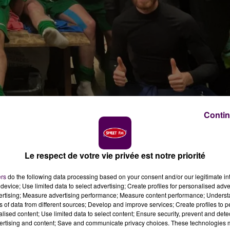
Contin
crédit photo : Facebook CS Changé 72
Le respect de votre vie privée est notre priorité
eurs du CS Changé 72 se sont qualifiés ce week-end pou
ers
do the following data processing based on your consent and/or our legitimate int
oire
device; Use limited data to select advertising; Create profiles for personalised adver
vertising; Measure advertising performance; Measure content performance; Unders
ns of data from different sources; Develop and improve services; Create profiles to 
ngé 72 après leur victoire ce dimanche 3 mars face à l’El
alised content; Use limited data to select content; Ensure security, prevent and detect
ertising and content; Save and communicate privacy choices. These technologies
s-de-la-Loire. Après avoir été menés 2 buts à 1,
les