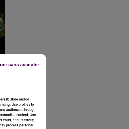
uer sans accepter
r
erest: Store and/or
tising; Use profiles to
tand audiences through
personalise content; Use
an
 fraud, and fix errors;
 may process personal