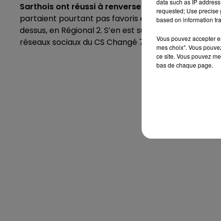
data such as IP address 
Sarthois ont réussi à renverser la tendance pour 
requested; Use precise g
partaient pourtant pas favoris en accueillant cette 
based on information tra
dessus, en Régional 2. S’en est suivi une belle scène 
Vous pouvez accepter en 
réseaux sociaux du CS Changé 72.
mes choix". Vous pouvez
ce site. Vous pouvez met
bas de chaque page.