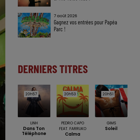
7 août 2026
Gagnez vos entrées pour Papéa
Parc !
DERNIERS TITRES
20h57
20h57
20h53
20h53
20h51
20h51
LINH
PEDRO CAPO
GIMS
Dans Ton
Soleil
FEAT. FARRUKO
Téléphone
Calma