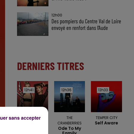
12h00
Des pompiers du Centre Val de Loire
envoyé en renfort dans l'Aude
DERNIERS TITRES
12h41
12h41
12h36
12h36
12h33
12h33
uer sans accepter
DUA LIPA &
THE
TEMPER CITY
Self Aware
ANGELE
CRANBERRIES
Fever
Ode To My
Family