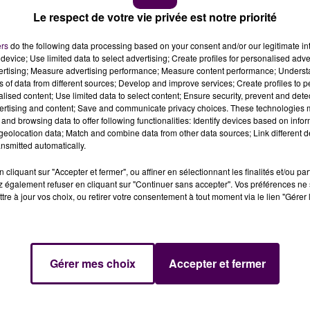
Le respect de votre vie privée est notre priorité
ers
do the following data processing based on your consent and/or our legitimate int
device; Use limited data to select advertising; Create profiles for personalised adver
vertising; Measure advertising performance; Measure content performance; Unders
ns of data from different sources; Develop and improve services; Create profiles to 
alised content; Use limited data to select content; Ensure security, prevent and detect
nus dans la matinée de ce vendredi 16 août suite à un
le.
ertising and content; Save and communicate privacy choices. These technologies
and browsing data to offer following functionalities: Identify devices based on infor
eolocation data; Match and combine data from other data sources; Link different de
nsmitted automatically.
ce vendredi 16 août :
une voiture venait de s'accidenter
cliquant sur "Accepter et fermer", ou affiner en sélectionnant les finalités et/ou pa
 également refuser en cliquant sur "Continuer sans accepter". Vos préférences ne 
tre à jour vos choix, ou retirer votre consentement à tout moment via le lien "Gérer 
ent à déterminer, ont causé la mort d'un occupant.
Le déc
Gérer mes choix
Accepter et fermer
us des casernes d'Arrou et de La Bazoche-Gouet, avaient