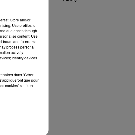
erest: Store and/or
tising; Use profiles to
tand audiences through
personalise content; Use
 fraud, and fix errors;
 may process personal
mation actively
vices; Identify devices
rtenaires dans "Gérer
s'appliqueront que pour
les cookies" situé en
ès