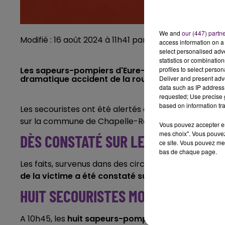
We and
our (447) partn
Modifié : 16 août 2024 à 11h41 par Emilien Borderie
access information on a 
select personalised ad
statistics or combinatio
profiles to select person
Les sapeurs-pompiers d'Eure-et-Loir sont interve
dramatique accident de la route à Chapelle-Roya
Deliver and present adv
data such as IP address 
requested; Use precise g
based on information tra
Les secouristes ont été alertés à 9h17 précisément, 
sur la commune de Chapelle-Royale.
Vous pouvez accepter en 
mes choix". Vous pouvez
DÈS CONSTATÉ SUR LES LIEUX
ce site. Vous pouvez met
bas de chaque page.
Les faits, survenus dans des circonstances qui rest
de la victime a été constaté sur place
.
HUIT SECOURISTES MOBILISÉS
A 10h45, les
huit sapeurs-pompiers mobilisés
, ven