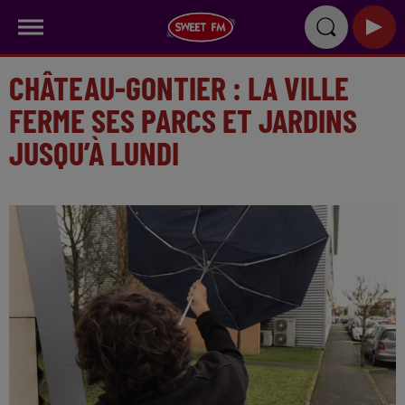
CHÂTEAU-GONTIER : LA VILLE
FERME SES PARCS ET JARDINS
JUSQU’À LUNDI