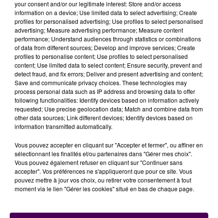
your consent and/or our legitimate interest: Store and/or access
information on a device; Use limited data to select advertising; Create
profiles for personalised advertising; Use profiles to select personalised
advertising; Measure advertising performance; Measure content
performance; Understand audiences through statistics or combinations
of data from different sources; Develop and improve services; Create
profiles to personalise content; Use profiles to select personalised
content; Use limited data to select content; Ensure security, prevent and
detect fraud, and fix errors; Deliver and present advertising and content;
Save and communicate privacy choices. These technologies may
process personal data such as IP address and browsing data to offer
... A LIRE AUSSI :
following functionalities: Identify devices based on information actively
requested; Use precise geolocation data; Match and combine data from
other data sources; Link different devices; Identify devices based on
information transmitted automatically.
Mesure de précaution, compte tenu des prévisions
Vous pouvez accepter en cliquant sur "Accepter et fermer", ou affiner en
météo
#LeMans
#Sarthe
sélectionnant les finalités et/ou partenaires dans "Gérer mes choix".
#VentFort
https://t.co/WtoSVVxmjJ
Vous pouvez également refuser en cliquant sur "Continuer sans
accepter". Vos préférences ne s'appliqueront que pour ce site. Vous
— Sweet FM (@SweetFmRadio)
February 21, 2024
pouvez mettre à jour vos choix, ou retirer votre consentement à tout
moment via le lien "Gérer les cookies" situé en bas de chaque page.