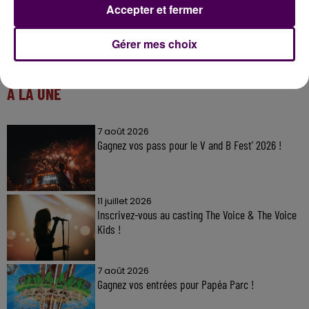
Accepter et fermer
Gérer mes choix
À LA UNE
7 août 2026
Gagnez vos pass pour le V and B Fest' 2026 !
11 juillet 2026
Inscrivez-vous au casting The Voice & The Voice
Kids !
7 août 2026
Gagnez vos entrées pour Papéa Parc !