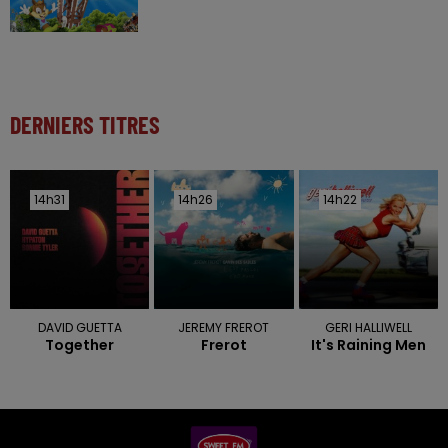
DERNIERS TITRES
14h31
14h31
14h26
14h26
14h22
14h22
DAVID GUETTA
JEREMY FREROT
GERI HALLIWELL
Together
Frerot
It's Raining Men