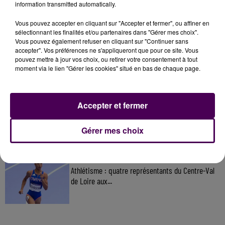
information transmitted automatically.
Vous pouvez accepter en cliquant sur "Accepter et fermer", ou affiner en
À LA UNE
sélectionnant les finalités et/ou partenaires dans "Gérer mes choix".
Vous pouvez également refuser en cliquant sur "Continuer sans
accepter". Vos préférences ne s'appliqueront que pour ce site. Vous
7 août 2026
pouvez mettre à jour vos choix, ou retirer votre consentement à tout
Gagnez vos pass pour le V and B Fest' 2026 !
moment via le lien "Gérer les cookies" situé en bas de chaque page.
Accepter et fermer
11 juillet 2026
Inscrivez-vous au casting The Voice & The Voice
Kids !
Gérer mes choix
9h25
Athlétisme : quatre représentants du Centre-Val
de Loire aux...