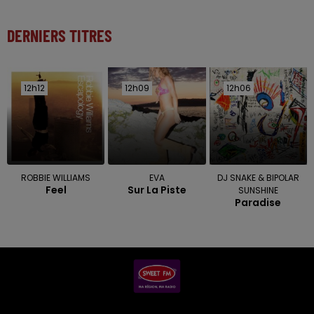
DERNIERS TITRES
12h12
12h12
12h09
12h09
12h06
12h06
ROBBIE WILLIAMS
EVA
DJ SNAKE & BIPOLAR
Feel
Sur La Piste
SUNSHINE
Paradise