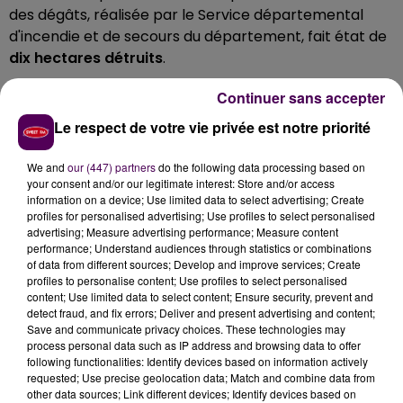
des dégâts, réalisée par le Service départemental
d'incendie et de secours du département, fait état de
dix hectares détruits
.
LE BERRY EN VIGILANCE ORANGE
Continuer sans accepter
Le respect de votre vie privée est notre priorité
Avec les fortes températures et l'absence de
précipitations ces derniers jours, les sols sont
We and
our (447) partners
do the following data processing based on
particulièrement secs. Ce vendredi 4 juillet,
les
your consent and/or our legitimate interest: Store and/or access
départements du Cher et de l'Indre sont en
information on a device; Use limited data to select advertising; Create
profiles for personalised advertising; Use profiles to select personalised
"vigilance orange"
face au risque de feux de forêt. Il
advertising; Measure advertising performance; Measure content
s'agit d'un indicateur mis en place par
Météo-France
.
performance; Understand audiences through statistics or combinations
of data from different sources; Develop and improve services; Create
profiles to personalise content; Use profiles to select personalised
content; Use limited data to select content; Ensure security, prevent and
detect fraud, and fix errors; Deliver and present advertising and content;
Save and communicate privacy choices. These technologies may
process personal data such as IP address and browsing data to offer
following functionalities: Identify devices based on information actively
requested; Use precise geolocation data; Match and combine data from
other data sources; Link different devices; Identify devices based on