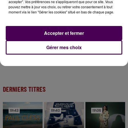
accepter". Vos préférences ne s'appliqueront que pour ce site. Vous
pouvez mettre à jour vos choix, ou retirer votre consentement à tout
11 juillet 2026
moment via le lien "Gérer les cookies" situé en bas de chaque page.
Inscrivez-vous au casting The Voice & The Voice
Kids !
Accepter et fermer
7 août 2026
Gagnez vos entrées pour Papéa Parc !
Gérer mes choix
DERNIERS TITRES
11h43
11h43
11h40
11h40
11h36
11h36