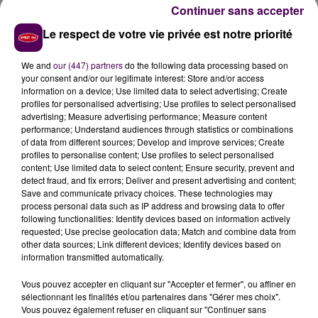
pompiers étaient sur les lieux.
Le conducteur, qui a dû
Continuer sans accepter
être désincarcéré de son habitacle
, n'a pas survécu
Le respect de votre vie privée est notre priorité
à ses blessures. Une enquête est en cours pour
déterminer les circonstances de cet accident mortel.
We and
our (447) partners
do the following data processing based on
your consent and/or our legitimate interest: Store and/or access
information on a device; Use limited data to select advertising; Create
profiles for personalised advertising; Use profiles to select personalised
advertising; Measure advertising performance; Measure content
performance; Understand audiences through statistics or combinations
of data from different sources; Develop and improve services; Create
profiles to personalise content; Use profiles to select personalised
content; Use limited data to select content; Ensure security, prevent and
detect fraud, and fix errors; Deliver and present advertising and content;
Save and communicate privacy choices. These technologies may
process personal data such as IP address and browsing data to offer
following functionalities: Identify devices based on information actively
À LA UNE
requested; Use precise geolocation data; Match and combine data from
other data sources; Link different devices; Identify devices based on
information transmitted automatically.
7 août 2026
Gagnez vos pass pour le V and B Fest' 2026 !
Vous pouvez accepter en cliquant sur "Accepter et fermer", ou affiner en
sélectionnant les finalités et/ou partenaires dans "Gérer mes choix".
Vous pouvez également refuser en cliquant sur "Continuer sans