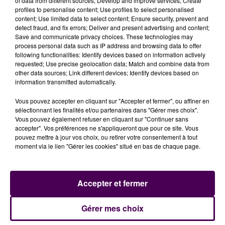
of data from different sources; Develop and improve services; Create
profiles to personalise content; Use profiles to select personalised
content; Use limited data to select content; Ensure security, prevent and
detect fraud, and fix errors; Deliver and present advertising and content;
Save and communicate privacy choices. These technologies may
process personal data such as IP address and browsing data to offer
following functionalities: Identify devices based on information actively
LE POUVOIR DES PLANTES
requested; Use precise geolocation data; Match and combine data from
other data sources; Link different devices; Identify devices based on
information transmitted automatically.
L’idée, c’est aussi de bénéficier de précieux conseils de
spécialistes, qu’ils soient pépiniéristes, horticulteurs ou
Vous pouvez accepter en cliquant sur "Accepter et fermer", ou affiner en
paysagistes. Mais de la théorie à la pratique, il y a
sélectionnant les finalités et/ou partenaires dans "Gérer mes choix".
Vous pouvez également refuser en cliquant sur "Continuer sans
parfois un monde, d’où ces ateliers proposés afin de
accepter". Vos préférences ne s'appliqueront que pour ce site. Vous
cueillir quelques astuces sur la taille, les greffes, ou
pouvez mettre à jour vos choix, ou retirer votre consentement à tout
pour savoir conjurer le sort et enfin réussir ses
moment via le lien "Gérer les cookies" situé en bas de chaque page.
boutures.
"Ici, nous proposons un atelier d’art floral
animé par nos membres de la Société d’Horticulture
de Loir-et-Cher"
indique le président de cette
Accepter et fermer
vénérable institution locale qui a fêté ses 140 ans
d’existence en 2024. Jean-Marie Deret poursuit :
Gérer mes choix
"C’est vrai qu’on voit de plus en plus de gens qui