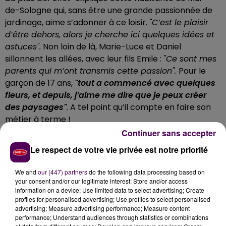
de-Sologne qui, sans être une grande passionnée de
jardinage, aime s’adonner à ce loisir.
"C’est le plaisir
d’être dehors, alors je cherche ici quelques idées et
astuces".
Non loin de là, Marie-Luce et Daniel
sillonnent les allées, avec leur fils Emile :
"Ce sont mes
parents qui m’ont transmis cette passion".
Pour le
garçon de 17 ans,
"tout a commencé avec quelques
fleurs, et depuis, j’aime me dire que je peux créer
des paysages"
.
A tel point qu’il compte en faire son
métier à terme !
Continuer sans accepter
Le respect de votre vie privée est notre priorité
We and
our (447) partners
do the following data processing based on
your consent and/or our legitimate interest: Store and/or access
information on a device; Use limited data to select advertising; Create
profiles for personalised advertising; Use profiles to select personalised
advertising; Measure advertising performance; Measure content
performance; Understand audiences through statistics or combinations