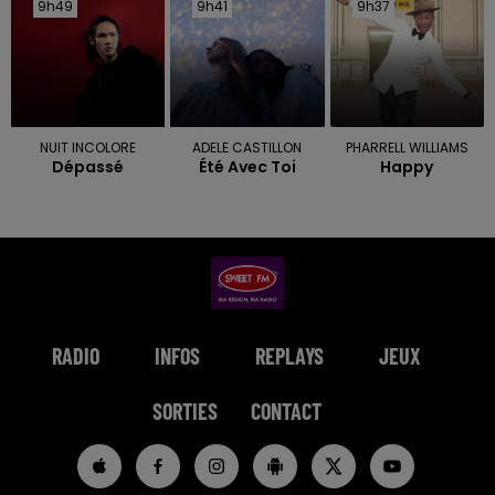
9h49
9h49
9h41
9h41
9h37
9h37
NUIT INCOLORE
ADELE CASTILLON
PHARRELL WILLIAMS
Dépassé
Été Avec Toi
Happy
RADIO
INFOS
REPLAYS
JEUX
SORTIES
CONTACT