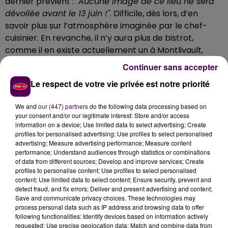
dernier prévient :
"Aucune image de ce lieu ne sera
dévoilée avant le 13 juin !".
Difficile, dès lors, d’en
savoir plus sur l’atmosphère imaginée par le chef-
cuisinier. En revanche, il n’y aura plus de bistrot,
comme il en existe actuellement un à Montlivault,
mais
un autre restaurant dans la continuité
.
"Il
Continuer sans accepter
s’appellera "Amour Blanc", et sera un prolongement
Le respect de votre vie privée est notre priorité
de la table gastronomique".
D’une capacité d’une
cinquantaine de places en intérieur, il fera la part belle
We and
our (447) partners
do the following data processing based on
aux viandes telles que le bœuf Wagyu pour un ticket
your consent and/or our legitimate interest: Store and/or access
moyen estimé autour de 45 euros.
information on a device; Use limited data to select advertising; Create
profiles for personalised advertising; Use profiles to select personalised
advertising; Measure advertising performance; Measure content
performance; Understand audiences through statistics or combinations
of data from different sources; Develop and improve services; Create
profiles to personalise content; Use profiles to select personalised
content; Use limited data to select content; Ensure security, prevent and
detect fraud, and fix errors; Deliver and present advertising and content;
Save and communicate privacy choices. These technologies may
process personal data such as IP address and browsing data to offer
following functionalities: Identify devices based on information actively
requested; Use precise geolocation data; Match and combine data from