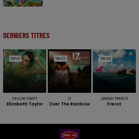
DERNIERS TITRES
19h31
19h31
19h27
19h27
19h24
19h24
TAYLOR SWIFT
IZ
JEREMY FREROT
Elizabeth Taylor
Over The Rainbow
Frerot