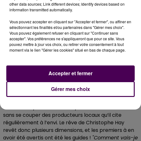
other data sources; Link different devices; Identify devices based on
information transmitted automatically.
Vous pouvez accepter en cliquant sur "Accepter et fermer", ou affiner en
DE LA TERRE AUX ÉTOILES
sélectionnant les finalités et/ou partenaires dans "Gérer mes choix".
Vous pouvez également refuser en cliquant sur "Continuer sans
accepter". Vos préférences ne s'appliqueront que pour ce site. Vous
Non loin de son futur restaurant, Christophe Hay a
pouvez mettre à jour vos choix, ou retirer votre consentement à tout
aussi acquis 1,5 hectares de terres du côté de Bas-
moment via le lien "Gérer les cookies" situé en bas de chaque page.
Rivière pour y créer
un jardin en permaculture, avec
même deux conservatoires dédiés à l’asperge et à
la pomme
.
"Le but est aussi d’en faire un jardin
Accepter et fermer
pédagogique qui sera ouvert aux écoles".
Ceci en
plus de bénéficier de légumes toute l’année,
Gérer mes choix
notamment grâce à 2 000 mètres carrées de serres
chauffées.
"Nous avons la volonté d’être les plus
autonomes possible sur nos productions".
Tout cela
sans se couper des producteurs locaux qu’il cite
régulièrement à l’envi. Le rêve de Christophe Hay
revêt donc plusieurs dimensions, et les premiers à en
avoir été avertis ont été les guides !
"Comment vais-je