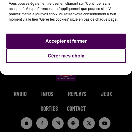
Vous pouvez également refuser en cliquant sur "Continuer sans
accepter". Vos préférences ne s'appliqueront que pour ce site. Vous
pouvez mettre à jour vos choix, ou retirer votre consentement à tout
moment via le lien "Gérer les cookies" situé en bas de chaque page.
NUTTEA
TEMPER CITY
AVENTURA
Trop Peu De
Self Aware
Obsesion
Accepter et fermer
Temps
Gérer mes choix
RADIO
INFOS
REPLAYS
JEUX
SORTIES
CONTACT