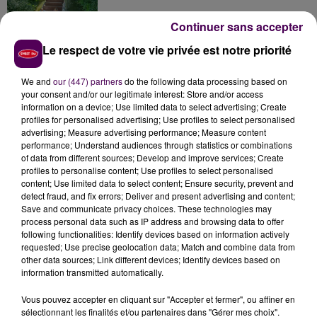
Continuer sans accepter
Le respect de votre vie privée est notre priorité
Inscrivez-vous au casting The Voice & The Voice
Kids !
We and
our (447) partners
do the following data processing based on
your consent and/or our legitimate interest: Store and/or access
information on a device; Use limited data to select advertising; Create
profiles for personalised advertising; Use profiles to select personalised
Honfleur : réouverture du quai Sainte-Catherine le
advertising; Measure advertising performance; Measure content
8 août
performance; Understand audiences through statistics or combinations
of data from different sources; Develop and improve services; Create
profiles to personalise content; Use profiles to select personalised
content; Use limited data to select content; Ensure security, prevent and
detect fraud, and fix errors; Deliver and present advertising and content;
Save and communicate privacy choices. These technologies may
process personal data such as IP address and browsing data to offer
following functionalities: Identify devices based on information actively
requested; Use precise geolocation data; Match and combine data from
DERNIERS TITRES
other data sources; Link different devices; Identify devices based on
information transmitted automatically.
Vous pouvez accepter en cliquant sur "Accepter et fermer", ou affiner en
11h24
11h24
11h21
11h21
11h13
11h13
sélectionnant les finalités et/ou partenaires dans "Gérer mes choix".