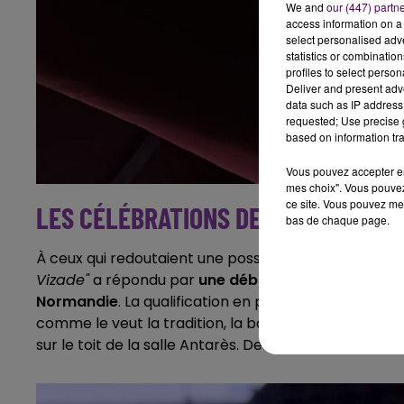
We and
our (447) partn
access information on a 
select personalised ad
statistics or combinatio
profiles to select person
Deliver and present adv
data such as IP address 
requested; Use precise g
based on information tra
Vous pouvez accepter en 
mes choix". Vous pouvez
ce site. Vous pouvez met
LES CÉLÉBRATIONS DE LA VICTOIRE
bas de chaque page.
À ceux qui redoutaient une possible décompressio
Vizade"
a répondu par
une débauche d’énergie à la
Normandie
. La qualification en poche, les baskette
comme le veut la tradition, la bannière célébrant l
sur le toit de la salle Antarès. Dernier acte d’une soi