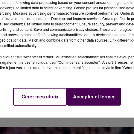
ers
do the following data processing based on your consent and/or our legitimate int
device; Use limited data to select advertising; Create profiles for personalised adver
vertising; Measure advertising performance; Measure content performance; Unders
ns of data from different sources; Develop and improve services; Create profiles to 
alised content; Use limited data to select content; Ensure security, prevent and detect
ertising and content; Save and communicate privacy choices. These technologies
and browsing data to offer following functionalities: Identify devices based on infor
eolocation data; Match and combine data from other data sources; Link different de
nsmitted automatically.
cliquant sur "Accepter et fermer", ou affiner en sélectionnant les finalités et/ou pa
 également refuser en cliquant sur "Continuer sans accepter". Vos préférences ne 
tre à jour vos choix, ou retirer votre consentement à tout moment via le lien "Gérer 
 EN LEADERS CUP
n après une semaine de vacances,
"la bande à Guillaume
 hauteur de celle aperçue lors des récentes sorties en
Gérer mes choix
Accepter et fermer
urs sarthois ont ensuite pu communier avec leur public. Et
a victoire en Leaders Cup contre Monaco a trouvé sa plac
rée parfaite.