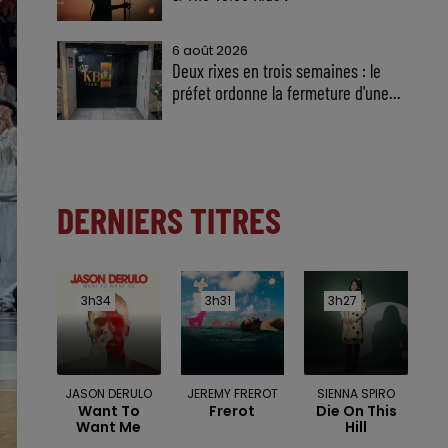
6 août 2026
Deux rixes en trois semaines : le
préfet ordonne la fermeture d'une...
DERNIERS TITRES
3h34
3h34
3h31
3h31
3h27
3h27
JASON DERULO
JEREMY FREROT
SIENNA SPIRO
Want To
Frerot
Die On This
Want Me
Hill