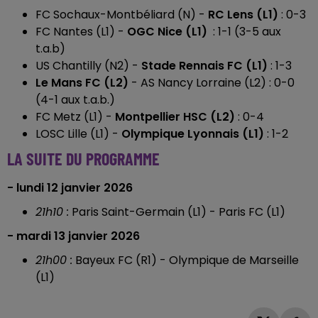
FC Sochaux-Montbéliard (N) -
RC Lens (L1)
: 0-3
FC Nantes (L1) -
OGC Nice (L1)
: 1-1 (3-5 aux
t.a.b)
US Chantilly (N2) -
Stade Rennais FC (L1)
: 1-3
Le Mans FC (L2)
- AS Nancy Lorraine (L2) : 0-0
(4-1 aux t.a.b.)
FC Metz (L1) -
Montpellier HSC (L2)
: 0-4
LOSC Lille (L1) -
Olympique Lyonnais (L1)
: 1-2
LA SUITE DU PROGRAMME
- lundi 12 janvier 2026
21h10 :
Paris Saint-Germain (L1) - Paris FC (L1)
- mardi 13 janvier 2026
21h00 :
Bayeux FC (R1) - Olympique de Marseille
(L1)