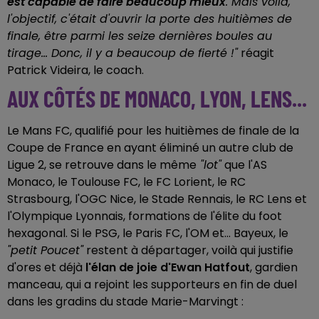
est capable de faire beaucoup mieux
. Mais voilà,
l'objectif, c'était d'ouvrir la porte des huitièmes de
finale, être parmi les seize dernières boules au
tirage... Donc, il y a beaucoup de fierté !"
réagit
Patrick Videira, le coach.
AUX CÔTÉS DE MONACO, LYON, LENS...
Le Mans FC, qualifié pour les huitièmes de finale de la
Coupe de France en ayant éliminé un autre club de
Ligue 2, se retrouve dans le même
"lot"
que l'AS
Monaco, le Toulouse FC, le FC Lorient, le RC
Strasbourg, l'OGC Nice, le Stade Rennais, le RC Lens et
l'Olympique Lyonnais, formations de l'élite du foot
hexagonal. Si le PSG, le Paris FC, l'OM et... Bayeux, le
"petit Poucet"
restent à départager, voilà qui justifie
d'ores et déjà
l'élan de joie d'Ewan Hatfout
, gardien
manceau, qui a rejoint les supporteurs en fin de duel
dans les gradins du stade Marie-Marvingt :