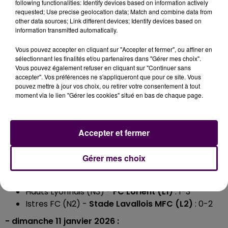
following functionalities: Identify devices based on information actively
requested; Use precise geolocation data; Match and combine data from
other data sources; Link different devices; Identify devices based on
information transmitted automatically.
LES RÉSULTATS DES 16E DE FINALE
Vous pouvez accepter en cliquant sur "Accepter et fermer", ou affiner en
sélectionnant les finalités et/ou partenaires dans "Gérer mes choix".
- samedi 10 janvier 2026 :
Vous pouvez également refuser en cliquant sur "Continuer sans
accepter". Vos préférences ne s'appliqueront que pour ce site. Vous
US Orléans LF (N) -
AS Monaco FC (L1)
: 1-3
pouvez mettre à jour vos choix, ou retirer votre consentement à tout
Montreuil FC (R1) -
Amiens SC (L2)
: 2-4
moment via le lien "Gérer les cookies" situé en bas de chaque page.
Angers SCO (L1) -
Toulouse FC (L1)
: 1-1 (5-6 aux
t.a.b.)
SC Bastia (L2) -
ESTAC Troyes (L2)
: 0-2
Accepter et fermer
US Avranches MSM (N2) -
RC Strasbourg Alsace
(L1)
: 0-6
Gérer mes choix
Le Puy F43A (N) -
Stade de Reims (L2)
: 0-0 (0-3
aux t.a.b.)
Hauts Lyonnais (N3) -
FC Lorient (L1)
: 1-3
Istres FC (N2) -
Stade Lavallois MFC (L2)
: 0-2
- dimanche 11 janvier 2026 :