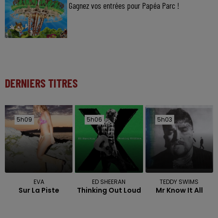
Gagnez vos entrées pour Papéa Parc !
DERNIERS TITRES
5h09
5h09
5h06
5h06
5h03
5h03
EVA
ED SHEERAN
TEDDY SWIMS
Sur La Piste
Thinking Out Loud
Mr Know It All