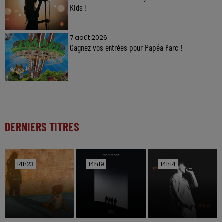
Kids !
7 août 2026
Gagnez vos entrées pour Papéa Parc !
DERNIERS TITRES
14h23
14h23
14h19
14h19
14h14
14h14