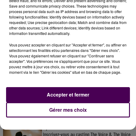
grand patrimoine local que sont les courses de
detect fraud, and fix errors; Deliver and present advertising and content;
Save and communicate privacy choices. These technologies may
Craon depuis 1848
!"
argumente-t-on.
process personal data such as IP address and browsing data to offer
following functionalities: Identify devices based on information actively
requested; Use precise geolocation data; Match and combine data from
other data sources; Link different devices; Identify devices based on
information transmitted automatically.
Vous pouvez accepter en cliquant sur "Accepter et fermer", ou affiner en
sélectionnant les finalités et/ou partenaires dans "Gérer mes choix".
Vous pouvez également refuser en cliquant sur "Continuer sans
accepter". Vos préférences ne s'appliqueront que pour ce site. Vous
pouvez mettre à jour vos choix, ou retirer votre consentement à tout
moment via le lien "Gérer les cookies" situé en bas de chaque page.
À LA UNE
Accepter et fermer
7 août 2026
Gagnez vos pass pour le V and B Fest' 2026 !
Gérer mes choix
11 juillet 2026
Inscrivez-vous au casting The Voice & The Voice