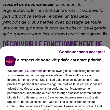
cross et une course école
"
annoncent les
organisateurs. En insistant sur le cross :
"L’épreuve la
plus attractive sera le Télopée, un très beau
parcours de 5 000 mètres avec passage de route,
une course qui porte le nom d’un cheval de légende
qui a gagné quatre fois le grand cross"
soulignent-ils.
DÉCOUVRIR LE FONCTIONNEMENT DE
L'HIPPODROME
Continuer sans accepter
Le respect de votre vie privée est notre priorité
Plus de deux-cents élèves venus des écoles primaires
de Craon, de Ballots, de Quelaines-Saint-Gault et de la
We and
our (447) partners
do the following data processing based on
Maison Familiale Rurale de Craon seront présents sur
your consent and/or our legitimate interest: Store and/or access
information on a device; Use limited data to select advertising; Create
l’hippodrome : visite des pistes et des installations
profiles for personalised advertising; Use profiles to select personalised
techniques, rencontres avec des professionnels,
advertising; Measure advertising performance; Measure content
pique-nique, goûter et tombola les attendent.
"Les
performance; Understand audiences through statistics or combinations
of data from different sources; Develop and improve services; Create
enfants pourront comprendre comment fonctionnent
profiles to personalise content; Use profiles to select personalised
les courses hippiques et
se familiariser avec ce vrai
content; Use limited data to select content; Ensure security, prevent and