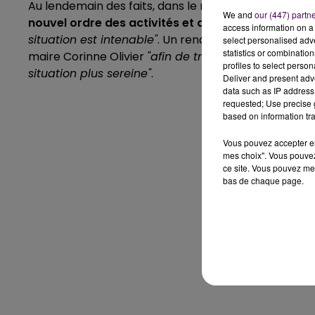
Au lendemain des faits, dans le même communiqué
We and
our (447) partn
nouvel ordre des activités et des entraînements 
access information on a 
situation est intenable"
. Un rendez-vous est prévu e
select personalised ad
statistics or combinatio
maire Corinne Olivier
"afin de trouver une solution
profiles to select person
situation plus sereine"
.
Deliver and present adv
data such as IP address 
requested; Use precise g
based on information tra
Vous pouvez accepter en 
mes choix". Vous pouvez
ce site. Vous pouvez met
bas de chaque page.