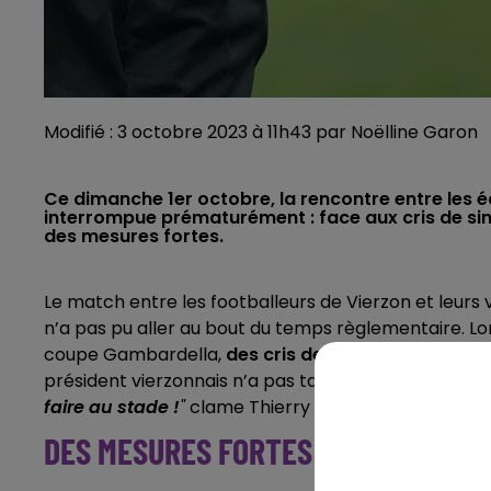
Modifié : 3 octobre 2023 à 11h43 par Noëlline Garon
Ce dimanche 1er octobre, la rencontre entre les é
interrompue prématurément : face aux cris de sing
des mesures fortes.
Le match entre les footballeurs de Vierzon et leurs 
n’a pas pu aller au bout du temps règlementaire. Lo
coupe Gambardella,
des cris de singe ont retenti 
président vierzonnais n’a pas tardé :
"Notre maillot,
faire au stade !
"
clame Thierry Pronko dans un com
DES MESURES FORTES