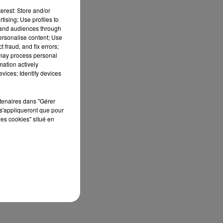
erest: Store and/or
tising; Use profiles to
tand audiences through
personalise content; Use
 fraud, and fix errors;
 may process personal
mation actively
vices; Identify devices
rtenaires dans "Gérer
s'appliqueront que pour
les cookies" situé en