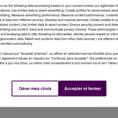
, Thierry Pronko annonce
la mise en sommeil jusqu’à
ers
do the following data processing based on your consent and/or our legitimate int
du club
.
"Je suspends également mes activités car cette
device; Use limited data to select advertising; Create profiles for personalised adver
n milieu de semaine entre le dirigeant du Vierzon et la
vertising; Measure advertising performance; Measure content performance; Unders
ns of data from different sources; Develop and improve services; Create profiles to 
 nous permettant de reprendre nos activités dans une
alised content; Use limited data to select content; Ensure security, prevent and detect
ertising and content; Save and communicate privacy choices. These technologies
and browsing data to offer following functionalities: Identify devices based on infor
eolocation data; Match and combine data from other data sources; Link different de
nsmitted automatically.
cliquant sur "Accepter et fermer", ou affiner en sélectionnant les finalités et/ou pa
 également refuser en cliquant sur "Continuer sans accepter". Vos préférences ne 
tre à jour vos choix, ou retirer votre consentement à tout moment via le lien "Gérer 
Gérer mes choix
Accepter et fermer