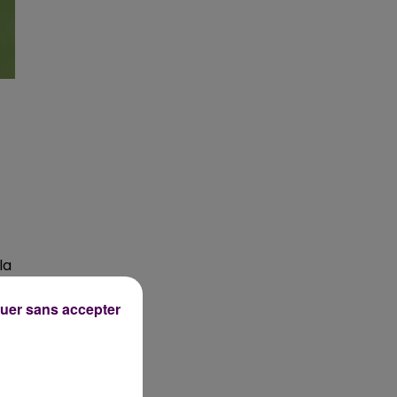
la
u
 à
uer sans accepter