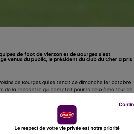
quipes de foot de Vierzon et de Bourges s'est
e venus du public, le président du club du Cher a pris
voisins de Bourges qui se tenait ce dimanche 1er octobre
rs de la rencontre qui comptait pour le deuxième tour de 
dans le public à l’encontre des joueurs U18
. La réaction d
 nos couleurs et notre club sont salis,
le racisme n’a rien
Contin
muniqué de presse.
Le respect de votre vie privée est notre priorité