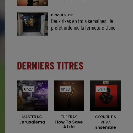
6 août 2026
Deux rixes en trois semaines : le
préfet ordonne la fermeture d'une...
DERNIERS TITRES
6h27
6h27
6h23
6h23
6h17
6h17
MASTER KG
THE FRAY
CORNEILLE &
Jerusalema
How To Save
VITAA
A Life
Ensemble