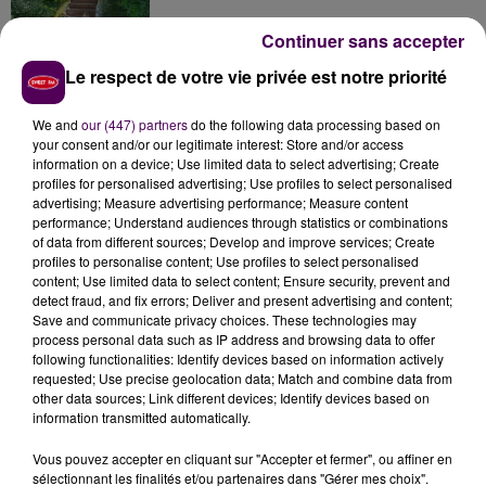
Continuer sans accepter
Le respect de votre vie privée est notre priorité
Inscrivez-vous au casting The Voice & The Voice
Kids !
We and
our (447) partners
do the following data processing based on
your consent and/or our legitimate interest: Store and/or access
information on a device; Use limited data to select advertising; Create
profiles for personalised advertising; Use profiles to select personalised
Deux rixes en trois semaines : le préfet ordonne
advertising; Measure advertising performance; Measure content
la fermeture d'une...
performance; Understand audiences through statistics or combinations
of data from different sources; Develop and improve services; Create
profiles to personalise content; Use profiles to select personalised
content; Use limited data to select content; Ensure security, prevent and
detect fraud, and fix errors; Deliver and present advertising and content;
Save and communicate privacy choices. These technologies may
process personal data such as IP address and browsing data to offer
following functionalities: Identify devices based on information actively
requested; Use precise geolocation data; Match and combine data from
DERNIERS TITRES
other data sources; Link different devices; Identify devices based on
information transmitted automatically.
Vous pouvez accepter en cliquant sur "Accepter et fermer", ou affiner en
21h27
21h27
21h24
21h24
21h20
21h20
sélectionnant les finalités et/ou partenaires dans "Gérer mes choix".