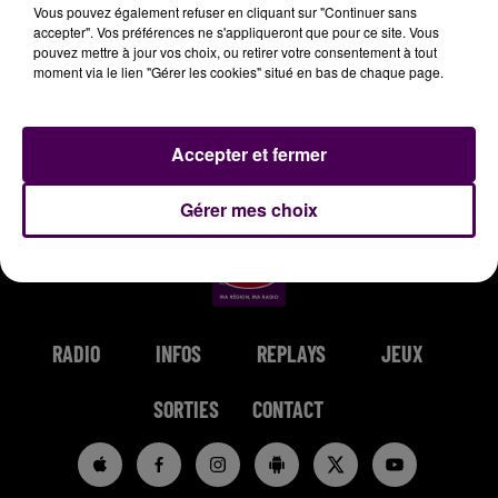
Vous pouvez également refuser en cliquant sur "Continuer sans
accepter". Vos préférences ne s'appliqueront que pour ce site. Vous
pouvez mettre à jour vos choix, ou retirer votre consentement à tout
moment via le lien "Gérer les cookies" situé en bas de chaque page.
GIMS
TAME IMPALA & JENNIE
SINSEMILIA
Sois Pas Timide
Dracula
Tout Le Bonheur
Accepter et fermer
Du Monde
Gérer mes choix
RADIO
INFOS
REPLAYS
JEUX
SORTIES
CONTACT