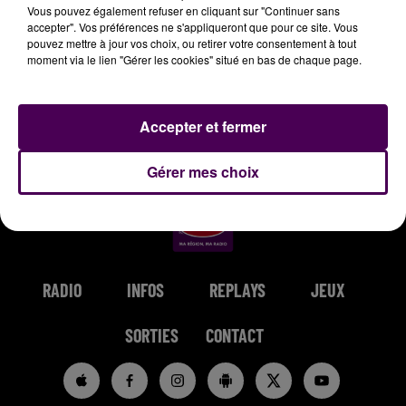
Vous pouvez également refuser en cliquant sur "Continuer sans
accepter". Vos préférences ne s'appliqueront que pour ce site. Vous
pouvez mettre à jour vos choix, ou retirer votre consentement à tout
moment via le lien "Gérer les cookies" situé en bas de chaque page.
ALICIA KEYS
OFENBACH &
MARINE
Fallin
Coeur Maladroit
STARSAILOR
Accepter et fermer
Four To The Floor
Gérer mes choix
RADIO
INFOS
REPLAYS
JEUX
SORTIES
CONTACT