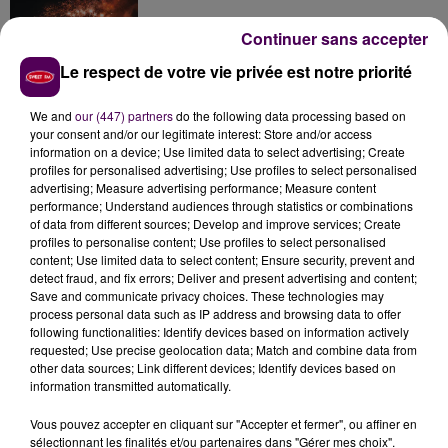
Continuer sans accepter
Le respect de votre vie privée est notre priorité
Inscrivez-vous au casting The Voice & The Voice
Kids !
We and
our (447) partners
do the following data processing based on
your consent and/or our legitimate interest: Store and/or access
information on a device; Use limited data to select advertising; Create
profiles for personalised advertising; Use profiles to select personalised
Gagnez vos entrées pour Papéa Parc !
advertising; Measure advertising performance; Measure content
performance; Understand audiences through statistics or combinations
of data from different sources; Develop and improve services; Create
profiles to personalise content; Use profiles to select personalised
content; Use limited data to select content; Ensure security, prevent and
detect fraud, and fix errors; Deliver and present advertising and content;
Save and communicate privacy choices. These technologies may
process personal data such as IP address and browsing data to offer
following functionalities: Identify devices based on information actively
requested; Use precise geolocation data; Match and combine data from
DERNIERS TITRES
other data sources; Link different devices; Identify devices based on
information transmitted automatically.
Vous pouvez accepter en cliquant sur "Accepter et fermer", ou affiner en
22h19
22h19
22h16
22h16
22h13
22h13
sélectionnant les finalités et/ou partenaires dans "Gérer mes choix".