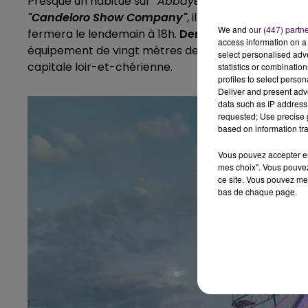
Presque un habitué sur
"Abbaye on Ice"
: Philippe 
"Candeloro Show Company"
, il proposera le spect
We and
our (447) partn
fermera le lendemain à 18h.
Derniers tours possibl
access information on a 
équipement de vingt mètres de haut était proposé 
select personalised ad
capitale loir-et-chérienne.
statistics or combinatio
profiles to select person
Deliver and present adv
data such as IP address 
requested; Use precise g
based on information tra
Vous pouvez accepter en 
mes choix". Vous pouvez
ce site. Vous pouvez met
bas de chaque page.