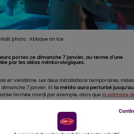
 crédit photo : Abbaye on Ice
leurs portes ce dimanche 7 janvier, au terme d'une
llée par les aléas météorologiques.
lois et Vendôme. Les deux installations temporaires, mises
 dimanche 7 janvier. Et
la météo aura perturbé jusqu’au
restée fermée mardi par exemple, alors que
la patinoire d
tineurs depuis mardi, à cause des averses et des rafales de
Contin
JANVIER À VENDÔME