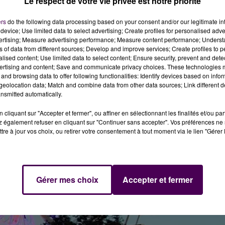
Le respect de votre vie privée est notre priorité
Candeloro sera ce samedi à Vendôme. Avec sa troupe,
la
acle de clôture dans la cour du cloître à 18h. La patinoire
ers
do the following data processing based on your consent and/or our legitimate int
es aussi pour
la grande roue à Blois
: rappelons que cet
device; Use limited data to select advertising; Create profiles for personalised adver
depuis début décembre pour la première fois dans la
vertising; Measure advertising performance; Measure content performance; Unders
ns of data from different sources; Develop and improve services; Create profiles to 
alised content; Use limited data to select content; Ensure security, prevent and detect
ertising and content; Save and communicate privacy choices. These technologies
and browsing data to offer following functionalities: Identify devices based on infor
eolocation data; Match and combine data from other data sources; Link different de
nsmitted automatically.
cliquant sur "Accepter et fermer", ou affiner en sélectionnant les finalités et/ou pa
 également refuser en cliquant sur "Continuer sans accepter". Vos préférences ne 
tre à jour vos choix, ou retirer votre consentement à tout moment via le lien "Gérer 
Gérer mes choix
Accepter et fermer