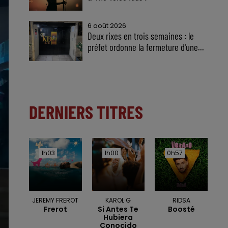
6 août 2026
Deux rixes en trois semaines : le
préfet ordonne la fermeture d'une...
DERNIERS TITRES
1h03
1h03
1h00
1h00
0h57
0h57
JEREMY FREROT
KAROL G
RIDSA
Frerot
Si Antes Te
Boosté
Hubiera
Conocido