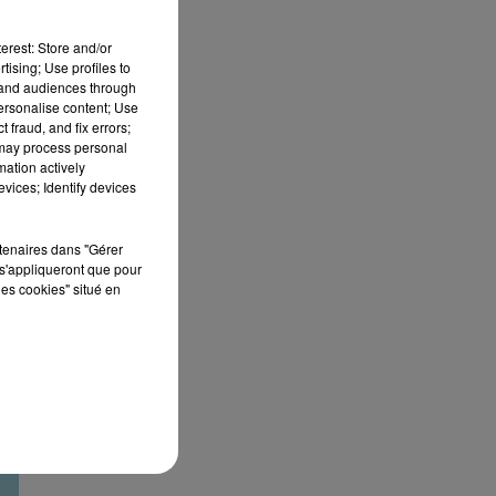
erest: Store and/or
tising; Use profiles to
tand audiences through
personalise content; Use
 fraud, and fix errors;
 may process personal
mation actively
vices; Identify devices
rtenaires dans "Gérer
s'appliqueront que pour
les cookies" situé en