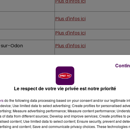
Plus d'infos ici
Plus d'infos ici
Plus d'infos ici
e-sur-Odon
Plus d'infos ici
Plus d'infos ici
Contin
Le respect de votre vie privée est notre priorité
Plus d'infos ici
ers
do the following data processing based on your consent and/or our legitimate int
device; Use limited data to select advertising; Create profiles for personalised adver
Plus d'infos ici
vertising; Measure advertising performance; Measure content performance; Unders
ns of data from different sources; Develop and improve services; Create profiles to 
alised content; Use limited data to select content; Ensure security, prevent and detect
e-sur-Odon
Plus d'infos ici
ertising and content; Save and communicate privacy choices. These technologies