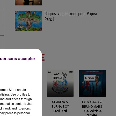
Gagnez vos entrées pour Papéa
Parc !
À LA UNE
uer sans accepter
18h07
18h07
18h03
18h03
17h56
17h56
erest: Store and/or
tising; Use profiles to
tand audiences through
ED SHEERAN
SHAKIRA &
LADY GAGA &
personalise content; Use
Perfect
BURNA BOY
BRUNO MARS
 fraud, and fix errors;
Dai Dai
Die With A
 may process personal
Smile