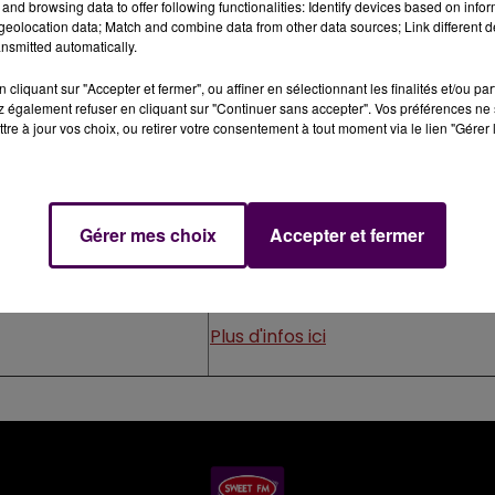
and browsing data to offer following functionalities: Identify devices based on infor
Plus d'infos ici
eolocation data; Match and combine data from other data sources; Link different de
nsmitted automatically.
Plus d'infos ici
cliquant sur "Accepter et fermer", ou affiner en sélectionnant les finalités et/ou pa
 également refuser en cliquant sur "Continuer sans accepter". Vos préférences ne 
tre à jour vos choix, ou retirer votre consentement à tout moment via le lien "Gérer 
Plus d'infos ici
Plus d'infos ici
Gérer mes choix
Accepter et fermer
ré-sur-Orne
Plus d'infos ici
Plus d'infos ici