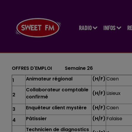
RADIO
INFOS
R
OFFRES D'EMPLOI Semaine 26
Animateur régional
(H/F)
Caen
1
Collaborateur comptable
(H/F)
Lisieux
2
confirmé
Enquêteur client mystère
(H/F)
Caen
3
Pâtissier
(H/F)
Falaise
4
Technicien de diagnostics