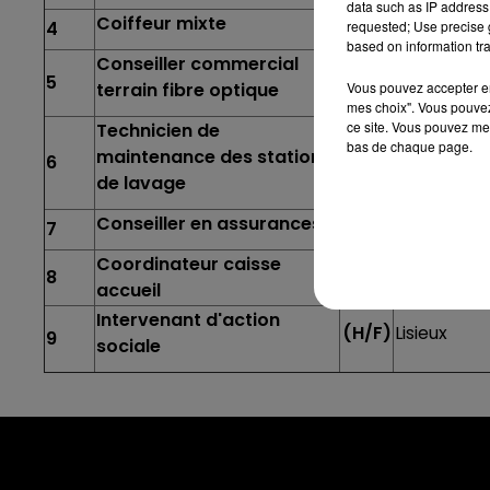
data such as IP address 
Coiffeur mixte
(H/F)
Falaise
requested; Use precise g
4
based on information tra
Conseiller commercial
(H/F)
Caen
5
Vous pouvez accepter en 
terrain fibre optique
mes choix". Vous pouvez
ce site. Vous pouvez met
Technicien de
bas de chaque page.
maintenance des stations
(H/F)
Lisieux
6
de lavage
Conseiller en assurances
(H/F)
Falaise
7
Coordinateur caisse
Saint-And
8
(H/F)
accueil
Intervenant d'action
(H/F)
Lisieux
9
sociale