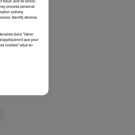
 fraud, and fix errors;
 may process personal
mation actively
vices; Identify devices
rtenaires dans "Gérer
s'appliqueront que pour
les cookies" situé en
u