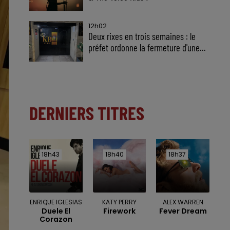
12h02
Deux rixes en trois semaines : le
préfet ordonne la fermeture d'une...
DERNIERS TITRES
18h43
18h43
18h40
18h40
18h37
18h37
ENRIQUE IGLESIAS
KATY PERRY
ALEX WARREN
Duele El
Firework
Fever Dream
Corazon