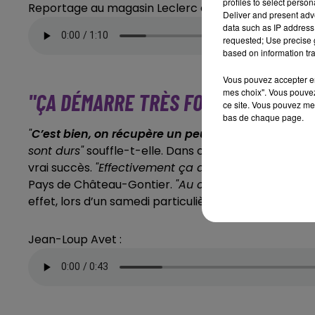
profiles to select person
Reportage au magasin Leclerc de Château-Gontier 
Deliver and present adv
data such as IP address 
requested; Use precise g
based on information tra
Vous pouvez accepter en 
mes choix". Vous pouvez
"ÇA DÉMARRE TRÈS FORT"
ce site. Vous pouvez met
bas de chaque page.
"
C’est bien, on récupère un peu d’argent
"
abonde An
sont durs"
souffle-t-elle. Dans ce magasin Leclerc,
vrai succès.
"Effectivement ça démarre très fort"
con
Pays de Château-Gontier.
"Au centre Leclerc, il faut
effet, lors d’un samedi particulièrement prolifique,
u
Jean-Loup Avet :