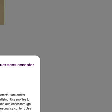
uer sans accepter
erest: Store and/or
tising; Use profiles to
tand audiences through
personalise content; Use