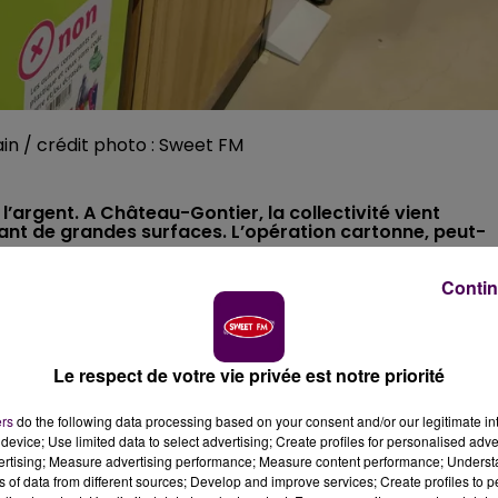
in / crédit photo : Sweet FM
 l’argent. A Château-Gontier, la collectivité vient
ant de grandes surfaces. L’opération cartonne, peut-
Contin
le d’eau ou de jus de fruit,
on repart avec un bon
urface dans laquelle la machine est installée. C’est le
 y a quelques mois
par le Pays de Château-Gontier
dans
Le respect de votre vie privée est notre priorité
ième fois que je viens"
raconte Didier, debout devant la
d sac contenant 80 bouteilles.
"Ça me fera 1 euro
ers
do the following data processing based on your consent and/or our legitimate int
device; Use limited data to select advertising; Create profiles for personalised adver
vertising; Measure advertising performance; Measure content performance; Unders
ns of data from different sources; Develop and improve services; Create profiles to 