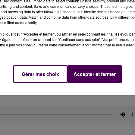
alised content; Use limited data to select content; Ensure security, prevent and detect
:
ertising and content; Save and communicate privacy choices. These technologies
and browsing data to offer following functionalities: Identify devices based on infor
eolocation data; Match and combine data from other data sources; Link different de
nsmitted automatically.
cliquant sur "Accepter et fermer", ou affiner en sélectionnant les finalités et/ou pa
 également refuser en cliquant sur "Continuer sans accepter". Vos préférences ne 
tre à jour vos choix, ou retirer votre consentement à tout moment via le lien "Gérer 
nie qui fait la queue derrière lui.
"Aujourd’hui, les temps
 comme chez U Express et Intermarché, l’opération est un
firme Jean-Loup Avet, responsable du service Trilogic a
Gérer mes choix
Accepter et fermer
 vider le sac plusieurs fois par jour"
rapporte-t-il. Et en
ne hôtesse a dû intervenir une quinzaine de fois
.