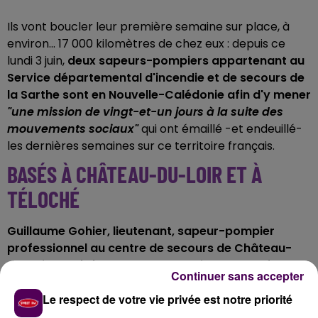
Ils vont boucler leur première semaine sur place, à
environ... 17 000 kilomètres de chez eux : depuis ce
lundi 3 juin,
deux sapeurs-pompiers appartenant au
Service départemental d'incendie et de secours de
la Sarthe sont en Nouvelle-Calédonie afin d'y mener
"une mission de vingt-et-un jours à la suite des
mouvements sociaux"
qui ont émaillé -et endeuillé-
les dernières semaines sur ce territoire français.
BASÉS À CHÂTEAU-DU-LOIR ET À
TÉLOCHÉ
Guillaume Gohier, lieutenant, sapeur-pompier
professionnel au centre de secours de Château-
du-Loir, et Jérémy Perdereau, adjudant-chef,
Continuer sans accepter
pompier volontaire à Téloché
, ont rejoint, sur l'île de
Le respect de votre vie privée est notre priorité
l'océan Pacifique, les forces locales de sécurité civile
"dans le cadre d'une relève organisée par le Centre