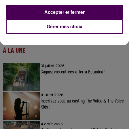
Accepter et fermer
Gérer mes choix
À LA UNE
31 juillet 2026
Gagnez vos entrées à Terra Botanica !
11 juillet 2026
Inscrivez-vous au casting The Voice & The Voice
Kids !
4 août 2026