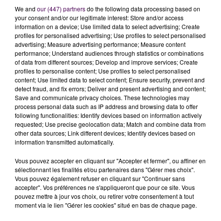
We and
our (447) partners
do the following data processing based on
opérationnel de la zone de défense ouest"
précise le
your consent and/or our legitimate interest: Store and/or access
Sdis de la Sarthe dans un communiqué adressé aux
information on a device; Use limited data to select advertising; Create
rédactions.
profiles for personalised advertising; Use profiles to select personalised
advertising; Measure advertising performance; Measure content
AGIR CONTRE LES FEUX EN MILIEU
performance; Understand audiences through statistics or combinations
of data from different sources; Develop and improve services; Create
URBAIN
profiles to personalise content; Use profiles to select personalised
content; Use limited data to select content; Ensure security, prevent and
detect fraud, and fix errors; Deliver and present advertising and content;
Les deux Sarthois
"contribueront notamment au
Save and communicate privacy choices. These technologies may
maintien des effectifs constitutifs au
détachement
process personal data such as IP address and browsing data to offer
following functionalities: Identify devices based on information actively
chargé de la lutte contre les incendies urbains
, ils
requested; Use precise geolocation data; Match and combine data from
participeront aussi à la distribution des denrées
other data sources; Link different devices; Identify devices based on
alimentaires et d’eau potable à la population et
information transmitted automatically.
appuieront les forces de sécurité intérieure dans le
Vous pouvez accepter en cliquant sur "Accepter et fermer", ou affiner en
déblocage de barrages routiers"
apprend-on. Leur
sélectionnant les finalités et/ou partenaires dans "Gérer mes choix".
présence en Nouvelle-Calédonie est, en théorie,
Vous pouvez également refuser en cliquant sur "Continuer sans
prévue jusqu’au 23 juin prochain inclus.
accepter". Vos préférences ne s'appliqueront que pour ce site. Vous
pouvez mettre à jour vos choix, ou retirer votre consentement à tout
moment via le lien "Gérer les cookies" situé en bas de chaque page.