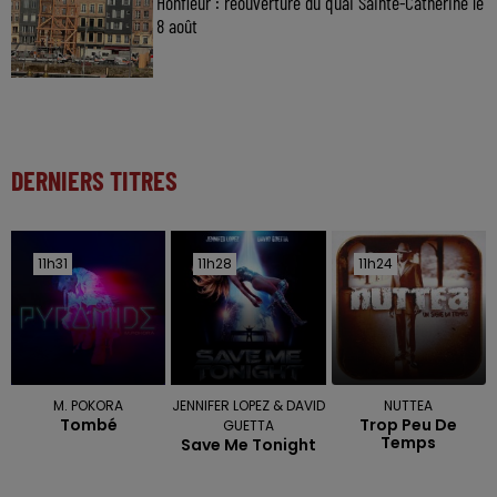
Honfleur : réouverture du quai Sainte-Catherine le
8 août
DERNIERS TITRES
11h31
11h31
11h28
11h28
11h24
11h24
M. POKORA
JENNIFER LOPEZ & DAVID
NUTTEA
Tombé
Trop Peu De
GUETTA
Temps
Save Me Tonight