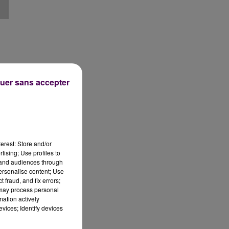
uer sans accepter
se
erest: Store and/or
tising; Use profiles to
tand audiences through
personalise content; Use
qui
 fraud, and fix errors;
ns
 may process personal
mation actively
vices; Identify devices