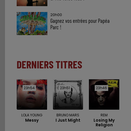
20h00
Gagnez vos entrées pour Papéa
Parc !
DERNIERS TITRES
23h54
23h54
23h51
23h51
23h46
23h46
LOLA YOUNG
BRUNO MARS
REM
Messy
I Just Might
Losing My
Religion