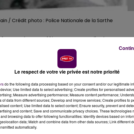
in / Crédit photo : Police Nationale de la Sarthe
9 septembre, vers 10h, au Mans. La police lance un
Contin
erçue, c’était
ce dimanche 29 septembre en milieu de
re soixante et les cheveux blonds-gris coupés au carré 
Le respect de votre vie privée est notre priorité
ers
do the following data processing based on your consent and/or our legitimate int
device; Use limited data to select advertising; Create profiles for personalised adver
vertising; Measure advertising performance; Measure content performance; Unders
ns of data from different sources; Develop and improve services; Create profiles to 
chaussures type ballerines"
, précise la police mancelle, 
alised content; Use limited data to select content; Ensure security, prevent and detect
vous avez la moindre info, contactez le commissariat du Ma
ertising and content; Save and communicate privacy choices. These technologies
and browsing data to offer following functionalities: Identify devices based on infor
eolocation data; Match and combine data from other data sources; Link different de
nsmitted automatically.