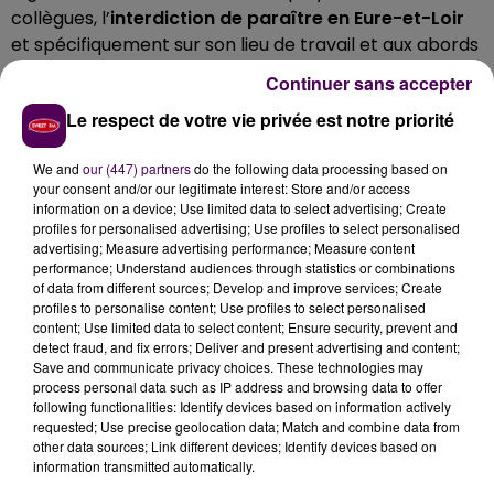
collègues, l’
interdiction de paraître en Eure-et-Loir
et spécifiquement sur son lieu de travail et aux abords
du lycée Emile-Zola à Châteaudun.
Continuer sans accepter
OBLIGATION DE TRAITER SON
Le respect de votre vie privée est notre priorité
ADDICTION
We and
our (447) partners
do the following data processing based on
your consent and/or our legitimate interest: Store and/or access
En outre, le mis en cause doit fixer sa résidence à
information on a device; Use limited data to select advertising; Create
Rochefort et
"pointer"
au commissariat de cette ville
profiles for personalised advertising; Use profiles to select personalised
advertising; Measure advertising performance; Measure content
au moins une fois par semaine. Il se retrouve
performance; Understand audiences through statistics or combinations
également obligé de
"se soumettre à
des mesures
of data from different sources; Develop and improve services; Create
de traitement ou de soins, notamment aux fins de
profiles to personalise content; Use profiles to select personalised
content; Use limited data to select content; Ensure security, prevent and
désintoxication
, qu'il s'agisse de soins
detect fraud, and fix errors; Deliver and present advertising and content;
psychologiques ou en addictologie, à justifier
Save and communicate privacy choices. These technologies may
mensuellement auprès du contrôleur judiciaire à
process personal data such as IP address and browsing data to offer
following functionalities: Identify devices based on information actively
Rochefort"
précise Frédéric Chevallier avant d'ajouter
requested; Use precise geolocation data; Match and combine data from
que
le décès de Joanna est lié à un traumatisme
other data sources; Link different devices; Identify devices based on
crânien
, comme l'a montré l'examen du corps.
information transmitted automatically.