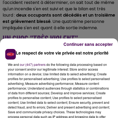
l'accident restent à déterminer, on sait tout de même
qu'un incendie s'en est suivi et que le bilan est très
lourd :
deux occupants sont décédés et un troisième
est grièvement blessé
. Une quatrième personne
impliquée s'en est quant à elle sortie indemne.
UN CHOC
"TRÈS VIOLENT"
Continuer sans accepter
L'accident a été
"très violent"
indiquent les gendarmes
Le respect de votre vie privée est notre priorité
qui se sont rendus sur place afin de recueillir les
premiers éléments d'enquête. Le Service
We and
our (447) partners
do the following data processing based on
départemental d'incendie et de secours du Cher fait
your consent and/or our legitimate interest: Store and/or access
information on a device; Use limited data to select advertising; Create
savoir, de son côté, que
trente-quatre sapeurs-
profiles for personalised advertising; Use profiles to select personalised
pompiers ont été mobilisés
, avec une douzaine
advertising; Measure advertising performance; Measure content
d'engins d'intervention. Plus d'une heure après les faits,
performance; Understand audiences through statistics or combinations
of data from different sources; Develop and improve services; Create
l'axe concerné était toujours coupé au trafic dans sa
profiles to personalise content; Use profiles to select personalised
partie comprise entre le carrefour avec la D23 et
content; Use limited data to select content; Ensure security, prevent and
l'entrée dans Marmagne.
detect fraud, and fix errors; Deliver and present advertising and content;
Save and communicate privacy choices. These technologies may
process personal data such as IP address and browsing data to offer