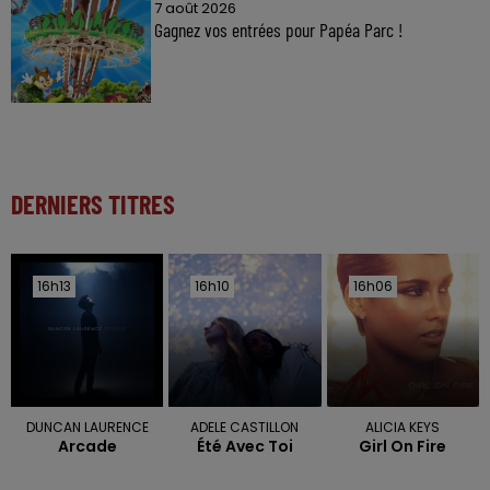
7 août 2026
Gagnez vos entrées pour Papéa Parc !
DERNIERS TITRES
16h13
16h13
16h10
16h10
16h06
16h06
DUNCAN LAURENCE
ADELE CASTILLON
ALICIA KEYS
Arcade
Été Avec Toi
Girl On Fire