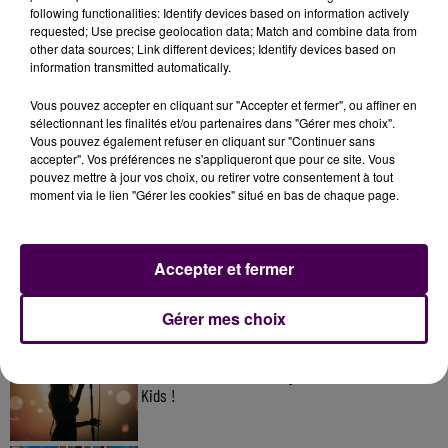
following functionalities: Identify devices based on information actively
requested; Use precise geolocation data; Match and combine data from
other data sources; Link different devices; Identify devices based on
information transmitted automatically.
Vous pouvez accepter en cliquant sur "Accepter et fermer", ou affiner en
sélectionnant les finalités et/ou partenaires dans "Gérer mes choix".
Vous pouvez également refuser en cliquant sur "Continuer sans
accepter". Vos préférences ne s'appliqueront que pour ce site. Vous
pouvez mettre à jour vos choix, ou retirer votre consentement à tout
À LA UNE
moment via le lien "Gérer les cookies" situé en bas de chaque page.
7 août 2026
Accepter et fermer
Gagnez vos pass pour le V and B Fest' 2026 !
Gérer mes choix
11 juillet 2026
Inscrivez-vous au casting The Voice & The Voice
Kids !