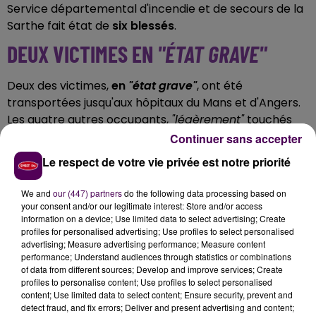
Service départemental d'incendie et de secours de la
Sarthe fait état de
six blessés
.
DEUX VICTIMES EN
"ÉTAT GRAVE"
Deux des victimes,
en
"état grave"
, ont été
transportées jusqu'aux hôpitaux du Mans et d'Angers.
Les quatre autres occupants,
"légèrement"
touchés
pour leur part, sont partis soit jusqu'au CHM
Continuer sans accepter
également, soit soit au Pôle Santé Sud, au Mans
Le respect de votre vie privée est notre priorité
toujours.
PRÈS DE VINGT SECOURISTES
We and
our (447) partners
do the following data processing based on
your consent and/or our legitimate interest: Store and/or access
information on a device; Use limited data to select advertising; Create
L'accident aura mobilisé près de vingt sapeurs-
profiles for personalised advertising; Use profiles to select personalised
advertising; Measure advertising performance; Measure content
pompiers, affectés aux centres de secours de La
performance; Understand audiences through statistics or combinations
Ferté-Bernard, Savigné-l'Evêque, Montfort-le-
of data from different sources; Develop and improve services; Create
Gesnois, Tuffé et Connerré avec un total de six engins
profiles to personalise content; Use profiles to select personalised
content; Use limited data to select content; Ensure security, prevent and
d'intervention.
Un hélicoptère du Smur a aussi été
detect fraud, and fix errors; Deliver and present advertising and content;
employé
.