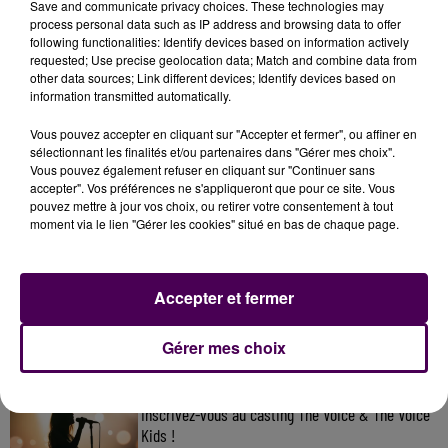
Save and communicate privacy choices. These technologies may
process personal data such as IP address and browsing data to offer
following functionalities: Identify devices based on information actively
requested; Use precise geolocation data; Match and combine data from
other data sources; Link different devices; Identify devices based on
information transmitted automatically.
Vous pouvez accepter en cliquant sur "Accepter et fermer", ou affiner en
sélectionnant les finalités et/ou partenaires dans "Gérer mes choix".
Vous pouvez également refuser en cliquant sur "Continuer sans
accepter". Vos préférences ne s'appliqueront que pour ce site. Vous
pouvez mettre à jour vos choix, ou retirer votre consentement à tout
moment via le lien "Gérer les cookies" situé en bas de chaque page.
À LA UNE
31 juillet 2026
Accepter et fermer
Gagnez vos entrées à Terra Botanica !
Gérer mes choix
11 juillet 2026
Inscrivez-vous au casting The Voice & The Voice
Kids !