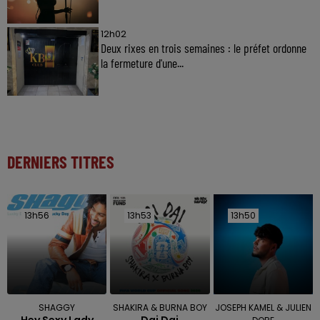
12h02
Deux rixes en trois semaines : le préfet ordonne
la fermeture d'une...
DERNIERS TITRES
13h56
13h56
13h53
13h53
13h50
13h50
SHAGGY
SHAKIRA & BURNA BOY
JOSEPH KAMEL & JULIEN
Hey Sexy Lady
Dai Dai