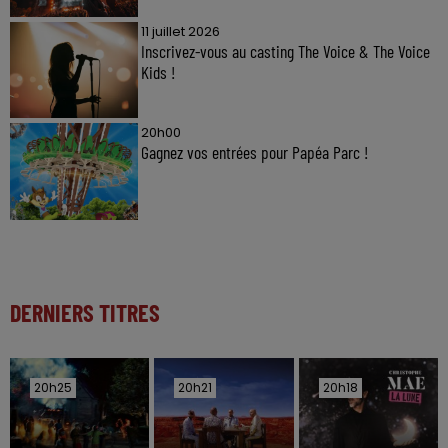
11 juillet 2026
Inscrivez-vous au casting The Voice & The Voice
Kids !
20h00
Gagnez vos entrées pour Papéa Parc !
DERNIERS TITRES
20h25
20h25
20h21
20h21
20h18
20h18