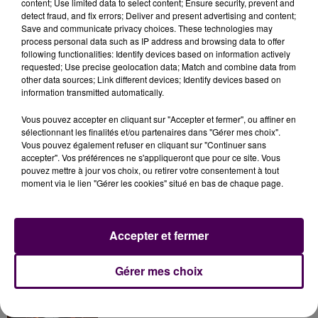
content; Use limited data to select content; Ensure security, prevent and
plus : un quart de ses habitants a plus de 65 ans. Et
"de
detect fraud, and fix errors; Deliver and present advertising and content;
mieux en mieux"
puisque l'espérance de vie atteint
Save and communicate privacy choices. These technologies may
désormais 79 ans et demi pour les hommes et 85 ans
process personal data such as IP address and browsing data to offer
following functionalities: Identify devices based on information actively
pour les femmes.
requested; Use precise geolocation data; Match and combine data from
other data sources; Link different devices; Identify devices based on
information transmitted automatically.
Vous pouvez accepter en cliquant sur "Accepter et fermer", ou affiner en
sélectionnant les finalités et/ou partenaires dans "Gérer mes choix".
Vous pouvez également refuser en cliquant sur "Continuer sans
accepter". Vos préférences ne s'appliqueront que pour ce site. Vous
pouvez mettre à jour vos choix, ou retirer votre consentement à tout
moment via le lien "Gérer les cookies" situé en bas de chaque page.
À LA UNE
Accepter et fermer
20h00
Gérer mes choix
Gagnez vos pass pour le V and B Fest' 2026 !