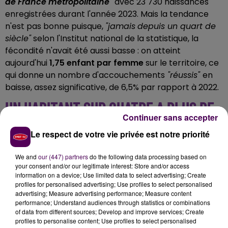
de France métropolitaine"
avec 23 730 naissances
enregistrées durant l'année 2023. Mais la tendance
n'est pas bonne puisque,
"jamais
depuis un quart de
siècle"
selon l'Institut national de la statistique, la
fécondité n'avait été aussi basse : on atteint
aujourd'hui
1,75 enfant par femme
sur le territoire, ce
qui donne un nombre d'accouchements
"réussis"
en
baisse, assez significative, de 6,5% par rapport à 2022.
UN HABITANT SUR QUATRE A PLUS DE
Continuer sans accepter
65 ANS
Le respect de votre vie privée est notre priorité
Si la population du Centre‑Val-de-Loire, estimée à 2
We and
our (447) partners
do the following data processing based on
573 300 habitants, reste stable sur la dernière
your consent and/or our legitimate interest: Store and/or access
décennie, c'est grâce à une baisse momentanée de la
information on a device; Use limited data to select advertising; Create
mortalité d'une part -on est, en la matière, revenu aux
profiles for personalised advertising; Use profiles to select personalised
advertising; Measure advertising performance; Measure content
niveaux de l'avant-crise sanitaire- et, surtout, parce
performance; Understand audiences through statistics or combinations
que
le
"solde migratoire"
est en hausse régulière
of data from different sources; Develop and improve services; Create
depuis quelques années. Le territoire vieillit toujours
profiles to personalise content; Use profiles to select personalised