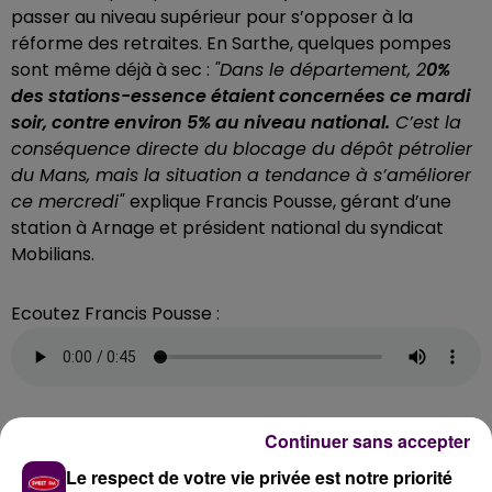
passer au niveau supérieur pour s’opposer à la
réforme des retraites. En Sarthe, quelques pompes
sont même déjà à sec :
"Dans le département, 2
0%
des stations-essence étaient concernées ce mardi
soir, contre environ 5% au niveau national.
C’est la
conséquence directe du blocage du dépôt pétrolier
du Mans, mais la situation a tendance à s’améliorer
ce mercredi"
explique Francis Pousse, gérant d’une
station à Arnage et président national du syndicat
Mobilians.
Ecoutez Francis Pousse :
Continuer sans accepter
EVITER LES PLEINS DE CONFORT
Le respect de votre vie privée est notre priorité