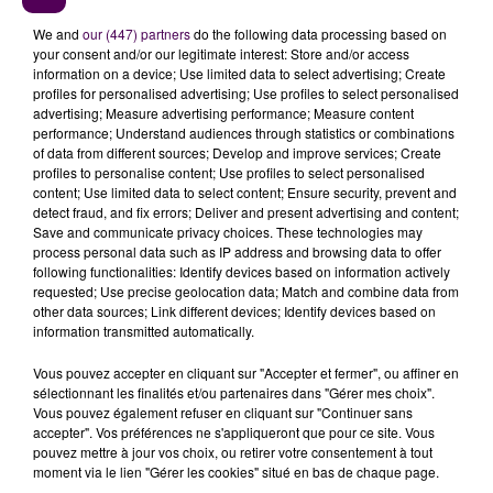
Pour l’heure, il n’est pas question de parler de pénurie.
We and
our (447) partners
do the following data processing based on
Les stations-services continuent d’être
your consent and/or our legitimate interest: Store and/or access
approvisionnées quasi normalement. Ce sont plutôt
information on a device; Use limited data to select advertising; Create
profiles for personalised advertising; Use profiles to select personalised
les excès de précautions de certains automobilistes
advertising; Measure advertising performance; Measure content
qui posent problème :
"Depuis vendredi dernier,
nous
performance; Understand audiences through statistics or combinations
avons observé des hausses de vente de l’ordre de
of data from different sources; Develop and improve services; Create
profiles to personalise content; Use profiles to select personalised
10 à 30%
donc avec ces ventes exceptionnelles, vous
content; Use limited data to select content; Ensure security, prevent and
mettez à bas le réseau plus rapidement. Il nous faut
detect fraud, and fix errors; Deliver and present advertising and content;
remplir plus vite mais la logistique pétrolière ne
Save and communicate privacy choices. These technologies may
process personal data such as IP address and browsing data to offer
permet pas de lâcher du jour au lendemain deux
following functionalities: Identify devices based on information actively
fois plus de camions sur les routes. C’est la raison de
requested; Use precise geolocation data; Match and combine data from
nos difficultés"
conclut Francis Pousse.
other data sources; Link different devices; Identify devices based on
information transmitted automatically.
Ecoutez Francis Pousse :
Vous pouvez accepter en cliquant sur "Accepter et fermer", ou affiner en
sélectionnant les finalités et/ou partenaires dans "Gérer mes choix".
Vous pouvez également refuser en cliquant sur "Continuer sans
accepter". Vos préférences ne s'appliqueront que pour ce site. Vous
pouvez mettre à jour vos choix, ou retirer votre consentement à tout
moment via le lien "Gérer les cookies" situé en bas de chaque page.