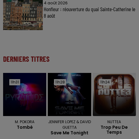
4 août 2026
Honfleur : réouverture du quai Sainte-Catherine le
8 août
DERNIERS TITRES
11h31
11h31
11h28
11h28
11h24
11h24
M. POKORA
JENNIFER LOPEZ & DAVID
NUTTEA
Tombé
Trop Peu De
GUETTA
Temps
Save Me Tonight