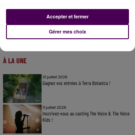
Accepter et fermer
Gérer mes choix
À LA UNE
31 juillet 2026
Gagnez vos entrées à Terra Botanica !
11 juillet 2026
Inscrivez-vous au casting The Voice & The Voice
Kids !