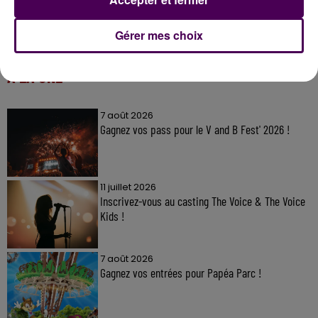
Gérer mes choix
À LA UNE
7 août 2026
Gagnez vos pass pour le V and B Fest' 2026 !
11 juillet 2026
Inscrivez-vous au casting The Voice & The Voice
Kids !
7 août 2026
Gagnez vos entrées pour Papéa Parc !