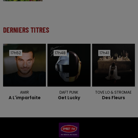
DERNIERS TITRES
17h52
17h52
17h48
17h48
17h41
17h41
AMIR
DAFT PUNK
TOVE LO & STROMAE
A L'imparfaite
Get Lucky
Des Fleurs