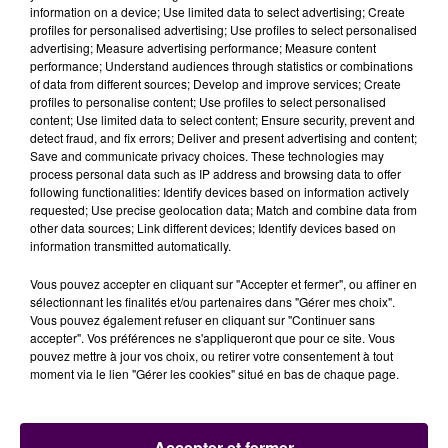
Eux qui avaient obtenu, il y a quelques années déjà,
information on a device; Use limited data to select advertising; Create
l'abandon d'un premier projet de même nature au
profiles for personalised advertising; Use profiles to select personalised
advertising; Measure advertising performance; Measure content
même endroit en mettant en avant des arguments
performance; Understand audiences through statistics or combinations
environnementaux entres autres, ont prévu de se
of data from different sources; Develop and improve services; Create
retrouver à 18h à Bouloire, où un
"conseil
profiles to personalise content; Use profiles to select personalised
content; Use limited data to select content; Ensure security, prevent and
communautaire extraordinaire"
doit se tenir et au
detect fraud, and fix errors; Deliver and present advertising and content;
cours duquel
l'assemblée sera précisément amenée
Save and communicate privacy choices. These technologies may
à
"se positionner"
sur l'implantation d'une zone
process personal data such as IP address and browsing data to offer
following functionalities: Identify devices based on information actively
économique au niveau de l'échangeur
:
"Nous
requested; Use precise geolocation data; Match and combine data from
savons que certains élus sont très véhéments et,
other data sources; Link different devices; Identify devices based on
pour mener a bien leur projet délétère, souhaitent
information transmitted automatically.
acquérir les terres, si nécessaire par une procédure
Vous pouvez accepter en cliquant sur "Accepter et fermer", ou affiner en
d'utilité publique et des expulsions"
écrit Gérard
sélectionnant les finalités et/ou partenaires dans "Gérer mes choix".
Désiles, porte-parole du collectif.
Vous pouvez également refuser en cliquant sur "Continuer sans
accepter". Vos préférences ne s'appliqueront que pour ce site. Vous
pouvez mettre à jour vos choix, ou retirer votre consentement à tout
moment via le lien "Gérer les cookies" situé en bas de chaque page.
Accepter et fermer