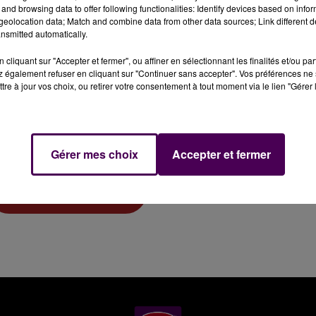
and browsing data to offer following functionalities: Identify devices based on infor
eolocation data; Match and combine data from other data sources; Link different de
essage à envoyer
*
nsmitted automatically.
cliquant sur "Accepter et fermer", ou affiner en sélectionnant les finalités et/ou pa
 également refuser en cliquant sur "Continuer sans accepter". Vos préférences ne 
tre à jour vos choix, ou retirer votre consentement à tout moment via le lien "Gérer 
Gérer mes choix
Accepter et fermer
Soumettre le formulaire