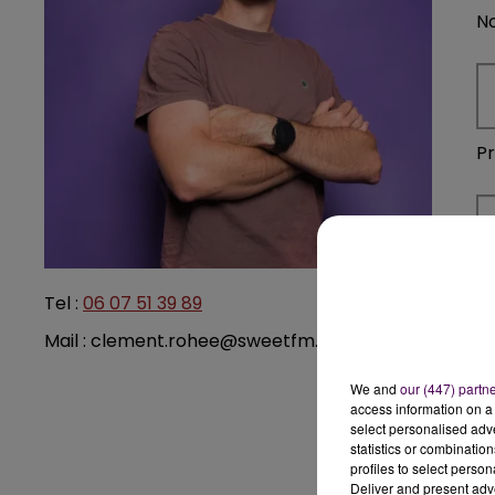
N
P
Su
Tel :
06 07 51 39 89
Mail : clement.rohee@sweetfm.fr
We and
our (447) partn
access information on a 
A
select personalised ad
statistics or combinatio
profiles to select person
Deliver and present adv