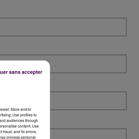
uer sans accepter
erest: Store and/or
tising; Use profiles to
tand audiences through
personalise content; Use
 fraud, and fix errors;
 may process personal