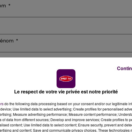
om
*
rénom
*
Contin
jet
*
Le respect de votre vie privée est notre priorité
ers
do the following data processing based on your consent and/or our legitimate int
device; Use limited data to select advertising; Create profiles for personalised adver
dresse-mail
*
vertising; Measure advertising performance; Measure content performance; Unders
ns of data from different sources; Develop and improve services; Create profiles to 
alised content; Use limited data to select content; Ensure security, prevent and detect
ertising and content; Save and communicate privacy choices. These technologies