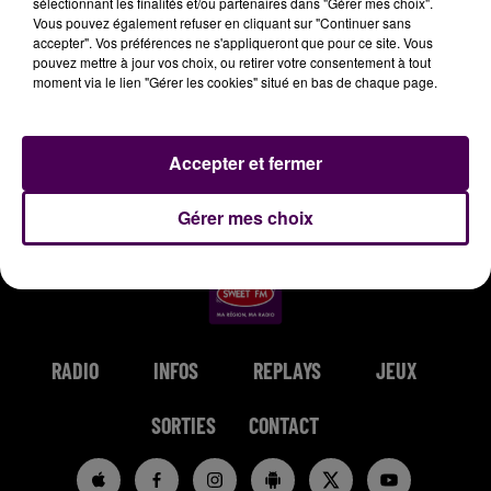
sélectionnant les finalités et/ou partenaires dans "Gérer mes choix".
Vous pouvez également refuser en cliquant sur "Continuer sans
0h45
0h45
0h42
0h42
0h39
0h39
accepter". Vos préférences ne s'appliqueront que pour ce site. Vous
pouvez mettre à jour vos choix, ou retirer votre consentement à tout
moment via le lien "Gérer les cookies" situé en bas de chaque page.
Accepter et fermer
MYLENE FARMER
CHARLOTTE CARDIN
MAEJOR FEAT GREEICY
Desenchantee
The Way We Touch
I Love You
Gérer mes choix
RADIO
INFOS
REPLAYS
JEUX
SORTIES
CONTACT