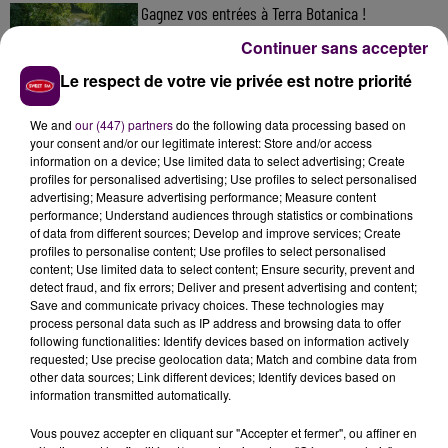
Gagnez vos entrées à Terra Botanica !
Continuer sans accepter
Le respect de votre vie privée est notre priorité
Inscrivez-vous au casting The Voice & The Voice
We and
our (447) partners
do the following data processing based on
Kids !
your consent and/or our legitimate interest: Store and/or access
information on a device; Use limited data to select advertising; Create
profiles for personalised advertising; Use profiles to select personalised
advertising; Measure advertising performance; Measure content
Honfleur : réouverture du quai Sainte-Catherine le
performance; Understand audiences through statistics or combinations
of data from different sources; Develop and improve services; Create
8 août
profiles to personalise content; Use profiles to select personalised
content; Use limited data to select content; Ensure security, prevent and
detect fraud, and fix errors; Deliver and present advertising and content;
Save and communicate privacy choices. These technologies may
process personal data such as IP address and browsing data to offer
following functionalities: Identify devices based on information actively
requested; Use precise geolocation data; Match and combine data from
other data sources; Link different devices; Identify devices based on
DERNIERS TITRES
information transmitted automatically.
Vous pouvez accepter en cliquant sur "Accepter et fermer", ou affiner en