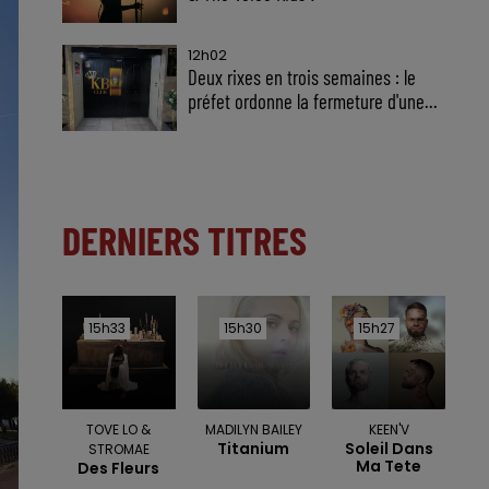
12h02
Deux rixes en trois semaines : le
préfet ordonne la fermeture d'une...
DERNIERS TITRES
15h33
15h33
15h30
15h30
15h27
15h27
TOVE LO &
MADILYN BAILEY
KEEN'V
Titanium
Soleil Dans
STROMAE
Ma Tete
Des Fleurs