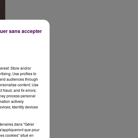
uer sans accepter
le
erest: Store and/or
tising; Use profiles to
tand audiences through
personalise content; Use
 fraud, and fix errors;
 may process personal
mation actively
e-
vices; Identify devices
rtenaires dans "Gérer
s'appliqueront que pour
les cookies" situé en