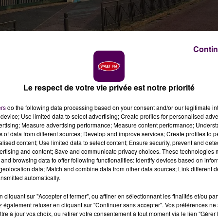
Contin
Le respect de votre vie privée est notre priorité
publics. Le Conseil départemental, le Rectorat et la Vil
u collège François-Rabelais d’ici la rentrée 2025.
ers
do the following data processing based on your consent and/or our legitimate int
device; Use limited data to select advertising; Create profiles for personalised adver
vertising; Measure advertising performance; Measure content performance; Unders
ne concertation pour une nouvelle sectorisation sur le
ns of data from different sources; Develop and improve services; Create profiles to 
e des collèges sera complètement refondue dans l’objectif
alised content; Use limited data to select content; Ensure security, prevent and detect
ertising and content; Save and communicate privacy choices. These technologies
25.
Cet établissement enclavé dans les quartiers nord
and browsing data to offer following functionalities: Identify devices based on infor
 toute l’académie"
,
explique Claire Foucher-Maupetit, vic
eolocation data; Match and combine data from other data sources; Link different de
collèges. Et chacun s’accorde sur la pertinence de sa
nsmitted automatically.
ste ouvert, et c’est l’objet de la concertation que nous
cliquant sur "Accepter et fermer", ou affiner en sélectionnant les finalités et/ou pa
entale.
 également refuser en cliquant sur "Continuer sans accepter". Vos préférences ne 
tre à jour vos choix, ou retirer votre consentement à tout moment via le lien "Gérer 