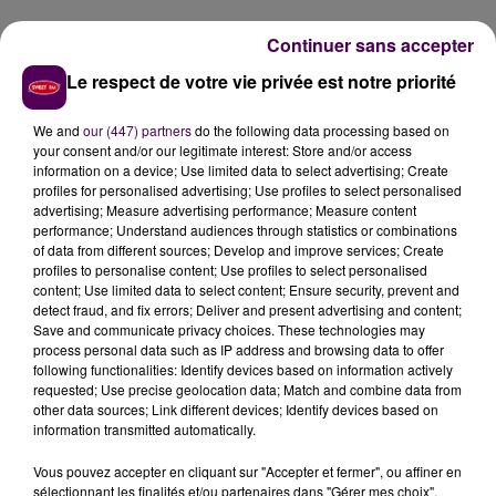
SEPT ARTISTES LE SAMEDI
Continuer sans accepter
Le respect de votre vie privée est notre priorité
Pour la deuxième et dernière journée; sept artistes
vont se produire sur les scènes nogentaises du Thé
We and
our (447) partners
do the following data processing based on
Vert. Parmi les découvertes musicales ce jour-là, on
your consent and/or our legitimate interest: Store and/or access
information on a device; Use limited data to select advertising; Create
peut citer
Xameleon
et ses titres à la croisée de la
profiles for personalised advertising; Use profiles to select personalised
chanson française et de l'indie folk. Suivront aussi
advertising; Measure advertising performance; Measure content
Spelim
et
DJ Balkaliente
. En plus des concerts
performance; Understand audiences through statistics or combinations
of data from different sources; Develop and improve services; Create
gratuits, des animations autour du street art sont
profiles to personalise content; Use profiles to select personalised
prévues, tout comme une lecture musicale à la
content; Use limited data to select content; Ensure security, prevent and
bibliothèque, à 16h le samedi 6 juillet.
detect fraud, and fix errors; Deliver and present advertising and content;
Save and communicate privacy choices. These technologies may
process personal data such as IP address and browsing data to offer
following functionalities: Identify devices based on information actively
requested; Use precise geolocation data; Match and combine data from
other data sources; Link different devices; Identify devices based on
information transmitted automatically.
Vous pouvez accepter en cliquant sur "Accepter et fermer", ou affiner en
sélectionnant les finalités et/ou partenaires dans "Gérer mes choix".