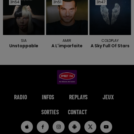
3h54
3h54
3h51
3h51
3h47
3h47
SIA
AMIR
COLDPLAY
Unstoppable
A L'imparfaite
A Sky Full Of Stars
RADIO
INFOS
REPLAYS
JEUX
SORTIES
CONTACT