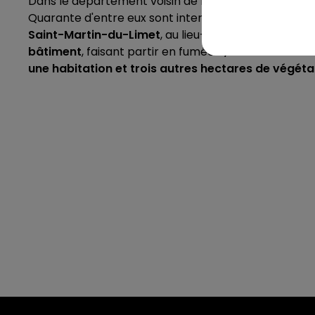
Dans le département voisin de la Mayenne, c'est en m
Quarante d'entre eux sont intervenus pour éteindr
Saint-Martin-du-Limet
, au lieu-dit du Sollier.
Les fl
bâtiment
, faisant partir en fumée
2,5 hectares de
une habitation et trois autres hectares de végéta