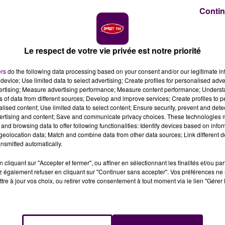
Contin
Le respect de votre vie privée est notre priorité
ers
do the following data processing based on your consent and/or our legitimate int
device; Use limited data to select advertising; Create profiles for personalised adver
vertising; Measure advertising performance; Measure content performance; Unders
s dans l'après-midi, en Sarthe et en Mayenne. Les flamm
ns of data from different sources; Develop and improve services; Create profiles to 
des bâtiments agricoles se sont embrasés.
alised content; Use limited data to select content; Ensure security, prevent and detect
ertising and content; Save and communicate privacy choices. These technologies
and browsing data to offer following functionalities: Identify devices based on infor
piers sarthois
était toujours en cours, près de Sillé-le-
eolocation data; Match and combine data from other data sources; Link different de
nsmitted automatically.
Rouez, au lieu-dit de la Trochonnière. Deux hectares
 ont aussi atteint un bâtiment de stockage de paille
cliquant sur "Accepter et fermer", ou affiner en sélectionnant les finalités et/ou pa
 engins des casernes de Tennie, Sillé-le-Guillaume, Saint-
 également refuser en cliquant sur "Continuer sans accepter". Vos préférences ne 
tre à jour vos choix, ou retirer votre consentement à tout moment via le lien "Gérer 
-les-Braults.
UD MAYENNE