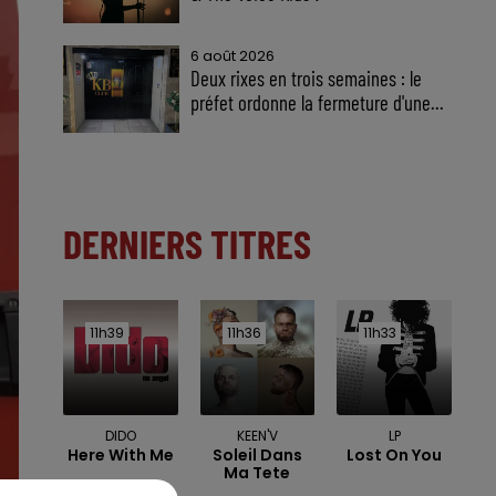
6 août 2026
Deux rixes en trois semaines : le
préfet ordonne la fermeture d'une...
DERNIERS TITRES
11h39
11h39
11h36
11h36
11h33
11h33
DIDO
KEEN'V
LP
Here With Me
Soleil Dans
Lost On You
Ma Tete