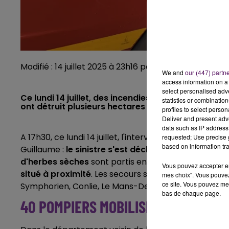
Modifié : 14 juillet 2025 à 23h16 par Manon Foucault
We and
our (447) partn
access information on a 
select personalised ad
Ce lundi 14 juillet, des incendies se sont déclaré
statistics or combinatio
ont détruit plusieurs hectares de végétation et 
profiles to select person
Deliver and present adv
data such as IP address 
A 17h30, ce lundi 14 juillet, l'intervention de
vingt pom
requested; Use precise g
based on information tra
Guillaume :
le sinistre s'est déclaré vers 13h45, à 
d'herbes sèches
sont partis en fumée.
Les flammes
Vous pouvez accepter en 
situé à proximité
. Les secours sont venus avec sept
mes choix". Vous pouvez
ce site. Vous pouvez met
Symphorien, Conlie, Le Mans-Degré, Loué et Marolles
bas de chaque page.
40 POMPIERS MOBILISÉS DANS LE S