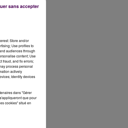
uer sans accepter
erest: Store and/or
tising; Use profiles to
tand audiences through
es
personalise content; Use
 fraud, and fix errors;
 may process personal
mation actively
vices; Identify devices
rtenaires dans "Gérer
s'appliqueront que pour
les cookies" situé en