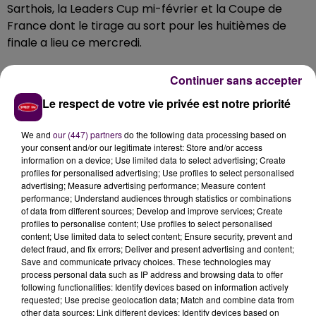
Sarthois, la Leaders Cup mi-février et la Coupe de
France dont le tirage au sort pour les huitièmes de
finale a lieu ce mercredi.
Continuer sans accepter
Le respect de votre vie privée est notre priorité
We and
our (447) partners
do the following data processing based on
your consent and/or our legitimate interest: Store and/or access
information on a device; Use limited data to select advertising; Create
profiles for personalised advertising; Use profiles to select personalised
advertising; Measure advertising performance; Measure content
performance; Understand audiences through statistics or combinations
of data from different sources; Develop and improve services; Create
profiles to personalise content; Use profiles to select personalised
content; Use limited data to select content; Ensure security, prevent and
detect fraud, and fix errors; Deliver and present advertising and content;
Save and communicate privacy choices. These technologies may
process personal data such as IP address and browsing data to offer
following functionalities: Identify devices based on information actively
requested; Use precise geolocation data; Match and combine data from
other data sources; Link different devices; Identify devices based on