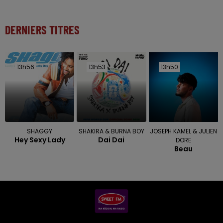
DERNIERS TITRES
13h56
13h56
13h53
13h53
13h50
13h50
SHAGGY
SHAKIRA & BURNA BOY
JOSEPH KAMEL & JULIEN
Hey Sexy Lady
Dai Dai
DORE
Beau