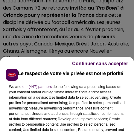
stade Jean-Bouin fin novembre à Paris, l'équipe U12
des Caïmans 72 se retrouve
invitée au
"Pro Bowl"
à
Orlando pour y représenter la France
dans cette
discipline dérivée du football américain. Les jeunes
Sarthois y affronteront, du 1er au 4 février prochain,
une douzaine de formations venues de plusieurs
autres pays : Canada, Mexique, Brésil, Japon, Australie,
Ghana, Allemagne, Kénya ou encore Nouvelle-
Zélande.
Continuer sans accepter
FINANCER LE VOYAGE DES PARENTS
Le respect de votre vie privée est notre priorité
Si la fédération américaine paye le voyage pour les
We and
our (447) partners
do the following data processing based on
joueurs, leurs accompagnateurs eux, doivent rester à
your consent and/or our legitimate interest: Store and/or access
la maison ou se débrouiller : le club manceau de
information on a device; Use limited data to select advertising; Create
profiles for personalised advertising; Use profiles to select personalised
football américain lance donc une cagnotte en ligne
advertising; Measure advertising performance; Measure content
pour financer,
"au moins en partie"
indique-t-on
performance; Understand audiences through statistics or combinations
compte tenu du prix des billets d'avion,
le
of data from different sources; Develop and improve services; Create
profiles to personalise content; Use profiles to select personalised
déplacement en Floride des parents
, qui seront
content; Use limited data to select content; Ensure security, prevent and
autant de supporteurs. Celles et ceux qui auraient