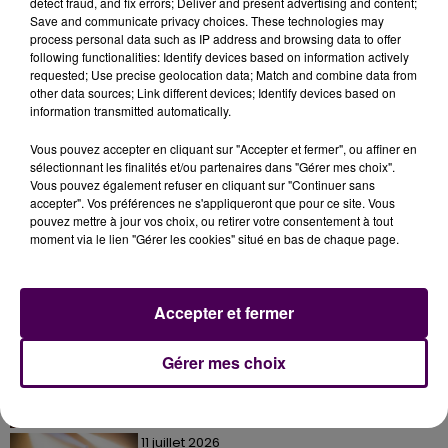
detect fraud, and fix errors; Deliver and present advertising and content;
envie de contribuer au succès de l'événement
Save and communicate privacy choices. These technologies may
process personal data such as IP address and browsing data to offer
peuvent donner quelques euros sur
Leetchi.com
.
following functionalities: Identify devices based on information actively
requested; Use precise geolocation data; Match and combine data from
other data sources; Link different devices; Identify devices based on
information transmitted automatically.
Vous pouvez accepter en cliquant sur "Accepter et fermer", ou affiner en
sélectionnant les finalités et/ou partenaires dans "Gérer mes choix".
Vous pouvez également refuser en cliquant sur "Continuer sans
accepter". Vos préférences ne s'appliqueront que pour ce site. Vous
pouvez mettre à jour vos choix, ou retirer votre consentement à tout
moment via le lien "Gérer les cookies" situé en bas de chaque page.
À LA UNE
Accepter et fermer
7 août 2026
Gagnez vos pass pour le V and B Fest' 2026 !
Gérer mes choix
11 juillet 2026