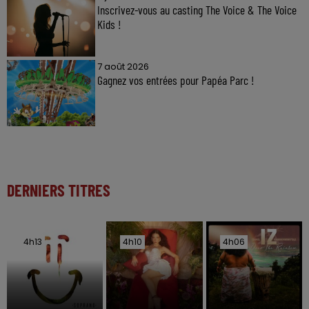
Inscrivez-vous au casting The Voice & The Voice
Kids !
7 août 2026
Gagnez vos entrées pour Papéa Parc !
DERNIERS TITRES
4h13
4h13
4h10
4h10
4h06
4h06