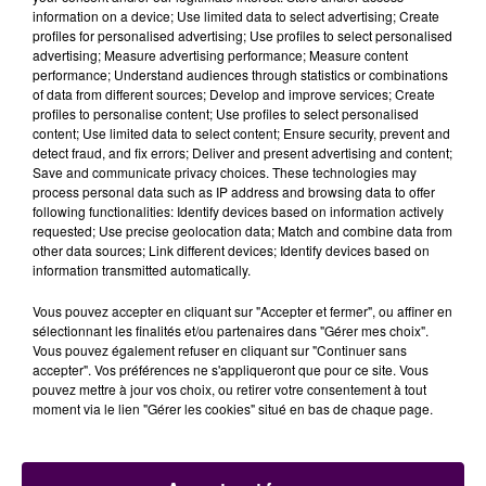
information on a device; Use limited data to select advertising; Create
profiles for personalised advertising; Use profiles to select personalised
advertising; Measure advertising performance; Measure content
performance; Understand audiences through statistics or combinations
of data from different sources; Develop and improve services; Create
profiles to personalise content; Use profiles to select personalised
content; Use limited data to select content; Ensure security, prevent and
detect fraud, and fix errors; Deliver and present advertising and content;
Save and communicate privacy choices. These technologies may
process personal data such as IP address and browsing data to offer
UNE SEMAINE INTENSE POUR ELISE
following functionalities: Identify devices based on information actively
requested; Use precise geolocation data; Match and combine data from
RUSSIS
other data sources; Link different devices; Identify devices based on
information transmitted automatically.
La perchiste rouennaise Elise Russis a également
Vous pouvez accepter en cliquant sur "Accepter et fermer", ou affiner en
effectué une partie du parcours, quelques heures
sélectionnant les finalités et/ou partenaires dans "Gérer mes choix".
seulement après battu son record personnel au
Vous pouvez également refuser en cliquant sur "Continuer sans
accepter". Vos préférences ne s'appliqueront que pour ce site. Vous
meeting d'athlétisme de Sotteville-lès-Rouen.
"J'ai eu
pouvez mettre à jour vos choix, ou retirer votre consentement à tout
une semaine vraiment incroyable. Le public était là
moment via le lien "Gérer les cookies" situé en bas de chaque page.
hier et il est encore là ce matin.
C'était hyper
touchant de voir à quel point les gens sont avec
nous et nous soutiennent dans nos projets sportifs
.