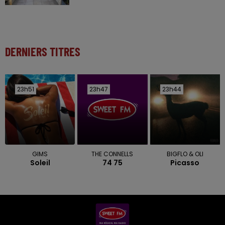
DERNIERS TITRES
23h51
23h51
23h47
23h47
23h44
23h44
GIMS
THE CONNELLS
BIGFLO & OLI
Soleil
74 75
Picasso