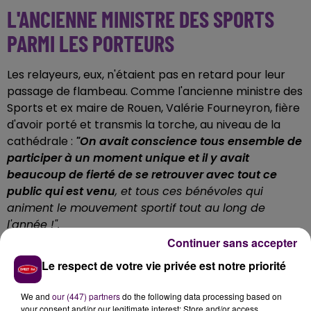
L'ANCIENNE MINISTRE DES SPORTS
PARMI LES PORTEURS
Les relayeurs, eux, n'étaient pas en retard pour leur
passage de flambeau. Comme l'ancienne ministre des
Sports et ex maire de Rouen, Valérie Fourneyron, fière
d'avoir porté et transmis la torche, au niveau de la
cathédrale :
"On avait conscience tous ensemble de
participer à un moment unique et il y avait
beaucoup de fierté de se retrouver avec tout ce
public qui est venu
, et tous ces bénévoles qui
animent le mouvement sportif tout au long de
l'année !".
Continuer sans accepter
Le respect de votre vie privée est notre priorité
We and
our (447) partners
do the following data processing based on
your consent and/or our legitimate interest: Store and/or access