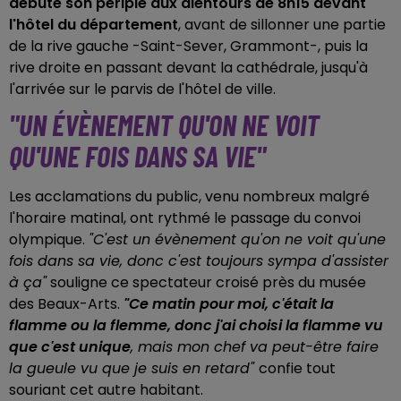
débuté son périple aux alentours de 8h15 devant
l'hôtel du département
, avant de sillonner une partie
de la rive gauche -Saint-Sever, Grammont-, puis la
rive droite en passant devant la cathédrale, jusqu'à
l'arrivée sur le parvis de l'hôtel de ville.
"UN ÉVÈNEMENT QU'ON NE VOIT
QU'UNE FOIS DANS SA VIE"
Les acclamations du public, venu nombreux malgré
l'horaire matinal, ont rythmé le passage du convoi
olympique.
"C'est un évènement qu'on ne voit qu'une
fois dans sa vie, donc c'est toujours sympa d'assister
à ça"
souligne ce spectateur croisé près du musée
des Beaux-Arts.
"Ce matin pour moi, c'était la
flamme ou la flemme, donc j'ai choisi la flamme vu
que c'est unique
, mais mon chef va peut-être faire
la gueule vu que je suis en retard"
confie tout
souriant cet autre habitant.