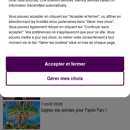
information transmitted automatically.
Vous pouvez accepter en cliquant sur "Accepter et fermer", ou affiner en
sélectionnant les finalités et/ou partenaires dans "Gérer mes choix".
Vous pouvez également refuser en cliquant sur "Continuer sans
À LA UNE
accepter". Vos préférences ne s'appliqueront que pour ce site. Vous
pouvez mettre à jour vos choix, ou retirer votre consentement à tout
moment via le lien "Gérer les cookies" situé en bas de chaque page.
7 août 2026
Gagnez vos pass pour le V and B Fest' 2026 !
Accepter et fermer
11 juillet 2026
Gérer mes choix
Inscrivez-vous au casting The Voice & The Voice
Kids !
7 août 2026
Gagnez vos entrées pour Papéa Parc !