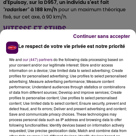
d'Epuisay, sur la D957, un individu s'est fait
"radariser"
à 188 km/h
pour un maximum théorique
fixé, sur cet axe, à 90 km/h.
VITESSE ET STUPS
Continuer sans accepter
Si la vitesse
"retenue"
a certes été abaissée à 178
Le respect de votre vie privée est notre priorité
km/h, le conducteur ne s'en est pas mieux tiré,
puisqu'
il a par ailleurs été dépisté positif aux
We and
our (447) partners
do the following data processing based on
produits stupéfiants
. Sa puissante et toute récente
your consent and/or our legitimate interest: Store and/or access
information on a device; Use limited data to select advertising; Create
Mercedes a fait l'objet d'une immobilisation judiciaire
profiles for personalised advertising; Use profiles to select personalised
"en vue d'une confiscation"
précisent les militaires. Le
advertising; Measure advertising performance; Measure content
permis de l'intéressé lui, est pour l'instant
"retenu"
en
performance; Understand audiences through statistics or combinations
of data from different sources; Develop and improve services; Create
attendant qu'un juge statue.
profiles to personalise content; Use profiles to select personalised
content; Use limited data to select content; Ensure security, prevent and
detect fraud, and fix errors; Deliver and present advertising and content;
Save and communicate privacy choices. These technologies may
process personal data such as IP address and browsing data to offer
following functionalities: Identify devices based on information actively
requested; Use precise geolocation data; Match and combine data from
other data sources; Link different devices; Identify devices based on