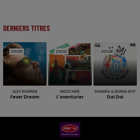
DERNIERS TITRES
20h36
20h36
20h32
20h32
20h28
20h28
ALEX WARREN
INDOCHINE
SHAKIRA & BURNA BOY
Fever Dream
L'aventurier
Dai Dai