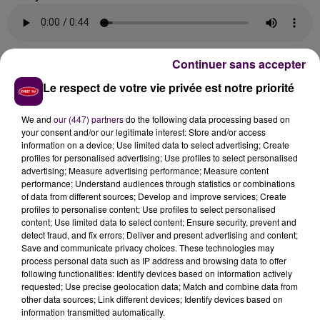
Continuer sans accepter
AU PREMIER MINISTRE DE TRANCHER
Le respect de votre vie privée est notre priorité
We and
our (447) partners
do the following data processing based on
Après deux ans de démarche,
"cette décision ne doit
your consent and/or our legitimate interest: Store and/or access
plus être différée par l’Etat"
écrit François Bonneau
information on a device; Use limited data to select advertising; Create
dans un courrier directement adressé à Jean Castex
profiles for personalised advertising; Use profiles to select personalised
advertising; Measure advertising performance; Measure content
ce lundi 25 octobre. Pour faire pencher la balance
performance; Understand audiences through statistics or combinations
vers un accord,
la région décide donc de mettre la
of data from different sources; Develop and improve services; Create
main à la poche dans une compétence qui relève
profiles to personalise content; Use profiles to select personalised
content; Use limited data to select content; Ensure security, prevent and
pourtant de l’Etat
.
"J’ai décidé de proposer l’apport
detect fraud, and fix errors; Deliver and present advertising and content;
par la région de 3,5 millions d'euros dans le cadre du
Save and communicate privacy choices. These technologies may
Contrat de Plan 2021-2027 dès lors que l’Etat prend
process personal data such as IP address and browsing data to offer
following functionalities: Identify devices based on information actively
sans délai la décision d’ouvrir la faculté dentaire dès
requested; Use precise geolocation data; Match and combine data from
la rentrée 2022
pour la formation de cinquante
other data sources; Link different devices; Identify devices based on
dentistes par an pour notre région"
.
A charge à l’Etat
information transmitted automatically.