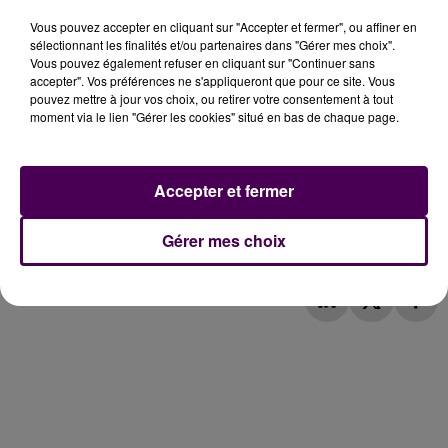
d’apporter les 2 millions manquant pour financer les
Vous pouvez accepter en cliquant sur "Accepter et fermer", ou affiner en
travaux et les équipements à Tours. Le Conseil
sélectionnant les finalités et/ou partenaires dans "Gérer mes choix".
régional insiste aussi sur la formation des étudiants sur
Vous pouvez également refuser en cliquant sur "Continuer sans
l’ensemble des départements afin que les futurs
accepter". Vos préférences ne s'appliqueront que pour ce site. Vous
pouvez mettre à jour vos choix, ou retirer votre consentement à tout
dentistes se déploient à terme sur tout le territoire.
moment via le lien "Gérer les cookies" situé en bas de chaque page.
François Bonneau
Accepter et fermer
Gérer mes choix