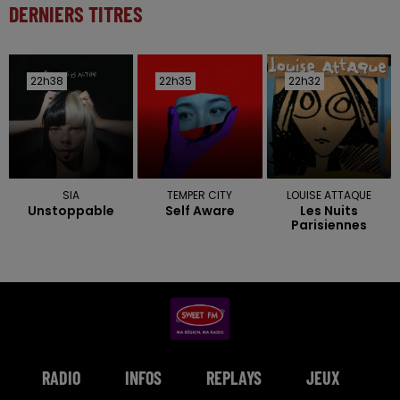
DERNIERS TITRES
22h38
22h38
22h35
22h35
22h32
22h32
SIA
TEMPER CITY
LOUISE ATTAQUE
Unstoppable
Self Aware
Les Nuits
Parisiennes
RADIO
INFOS
REPLAYS
JEUX