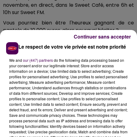
novembre, en direct, dans le Sweet Café, entre 6h et
10h sur Sweet FM.
Vous pourriez bien être l'heureux gagnant de ce
pactole de 10 000 euros, alors pourquoi hésiter ?
Continuer sans accepter
Rendez-vous sur Sweet FM, tentez votre chance et
Le respect de votre vie privée est notre priorité
vivez, peut-être, un moment magique !
We and
our (447) partners
do the following data processing based on
your consent and/or our legitimate interest: Store and/or access
Lorenove à Pacy
et
Lorenove à Normanville
, deux
information on a device; Use limited data to select advertising; Create
agences spécialisées dans la rénovation de fenêtres,
profiles for personalised advertising; Use profiles to select personalised
portes et volets, offrant des solutions sur-mesure
advertising; Measure advertising performance; Measure content
performance; Understand audiences through statistics or combinations
alliant performance énergétique, design et
of data from different sources; Develop and improve services; Create
durabilité. Avec plus de 40 ans d’expertise,
profiles to personalise content; Use profiles to select personalised
l’entreprise accompagne ses clients de l’étude à la
content; Use limited data to select content; Ensure security, prevent and
pose, en garantissant un service de qualité et des
detect fraud, and fix errors; Deliver and present advertising and content;
produits fabriqués en France.
Save and communicate privacy choices. These technologies may
process personal data such as IP address and browsing data to offer
Et écoutez Sweet FM à Évreux sur 102.9 FM !
following functionalities: Identify devices based on information actively
requested; Use precise geolocation data; Match and combine data from