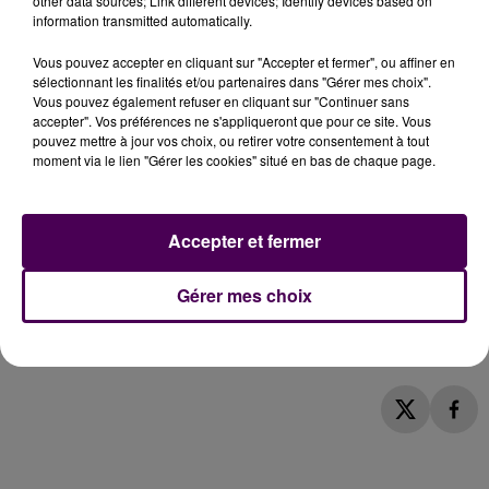
other data sources; Link different devices; Identify devices based on
information transmitted automatically.
POUR VOUS INSCRIRE
Vous pouvez accepter en cliquant sur "Accepter et fermer", ou affiner en
sélectionnant les finalités et/ou partenaires dans "Gérer mes choix".
Envoyez par SMS le mot clé
SWEET
au
7 17 17
.
Vous pouvez également refuser en cliquant sur "Continuer sans
(0,75 euro/SMS + coût opérateur éventuel, 2 SMS par
accepter". Vos préférences ne s'appliqueront que pour ce site. Vous
pouvez mettre à jour vos choix, ou retirer votre consentement à tout
inscription, jeu valable jusqu'au vendredi 21 novembre
moment via le lien "Gérer les cookies" situé en bas de chaque page.
2025 à 9h00)
Accepter et fermer
AIDE, RÈGLEMENT ET CONDITIONS
Gérer mes choix
>> Consultez la rubrique d'aide !
>> Consultez le règlement des jeux Sweet FM !