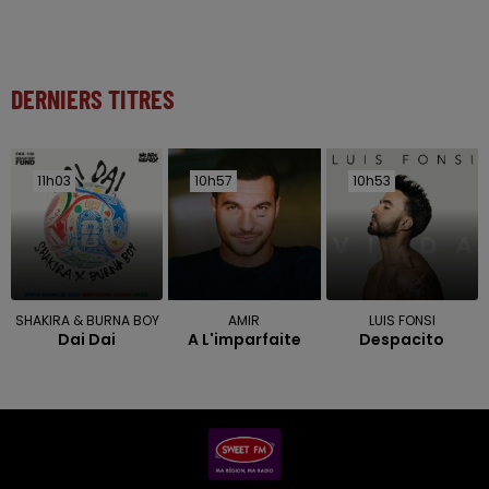
DERNIERS TITRES
11h03
11h03
10h57
10h57
10h53
10h53
SHAKIRA & BURNA BOY
AMIR
LUIS FONSI
Dai Dai
A L'imparfaite
Despacito