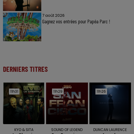
7 août 2026
Gagnez vos entrées pour Papéa Parc !
DERNIERS TITRES
11h31
11h31
11h29
11h29
11h26
11h26
KYO & SITA
SOUND OF LEGEND
DUNCAN LAURENCE