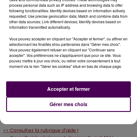
et avec les services Click & Collect, Click & Ready et
process personal data such as IP address and browsing data to offer
following functionalities: Identify devices based on information actively
service à table pour plus de simplicité.
requested; Use precise geolocation data; Match and combine data from
other data sources; Link different devices; Identify devices based on
Et écoutez Sweet FM à Sablé-sur-Sarthe sur le 89.4
information transmitted automatically.
FM !
Vous pouvez accepter en cliquant sur "Accepter et fermer", ou affiner en
sélectionnant les finalités et/ou partenaires dans "Gérer mes choix".
Vous pouvez également refuser en cliquant sur "Continuer sans
POUR VOUS INSCRIRE
accepter". Vos préférences ne s'appliqueront que pour ce site. Vous
pouvez mettre à jour vos choix, ou retirer votre consentement à tout
moment via le lien "Gérer les cookies" situé en bas de chaque page.
Envoyez par SMS le mot clé
SWEET
au
7 17 17
.
(0,75 euro/SMS + coût opérateur éventuel, 2 SMS par
inscription, jeu valable jusqu'au vendredi 21 novembre
Accepter et fermer
2025 à 9h00)
Gérer mes choix
AIDE, RÈGLEMENT ET CONDITIONS
>> Consultez la rubrique d'aide !