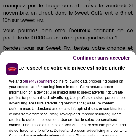
manquez pas le tirage au sort prévu le vendredi 21
novembre, en direct, dans le Sweet Café, entre 6h et
10h sur Sweet FM.
Vous pourriez bien être l'heureux gagnant de ce
pactole de 10 000 euros, alors pourquoi hésiter ?
Rendez-vous sur Sweet FM, tentez votre chance et
vivez, peut-être, un moment magique !
Continuer sans accepter
Le respect de votre vie privée est notre priorité
Depuis près de 25 ans, le
McDonald’s
de Sablé-sur-
We and
our (447) partners
do the following data processing based on
Sarthe s’engage à offrir une expérience conviviale,
your consent and/or our legitimate interest: Store and/or access
simple et agréable pour tous. Avec un esprit familial,
information on a device; Use limited data to select advertising; Create
nous proposons un espace de jeux, des
profiles for personalised advertising; Use profiles to select personalised
advertising; Measure advertising performance; Measure content
anniversaires inoubliables, des ateliers pour enfants
performance; Understand audiences through statistics or combinations
et des événements pour petits et grands. Soucieux
of data from different sources; Develop and improve services; Create
du local, nous privilégions des produits français,
profiles to personalise content; Use profiles to select personalised
content; Use limited data to select content; Ensure security, prevent and
comme les œufs Label Rouge de Loué. Ouvert 7j/7,
detect fraud, and fix errors; Deliver and present advertising and content;
de 10h à minuit, rendez-vous au restaurant, au drive,
Save and communicate privacy choices. These technologies may