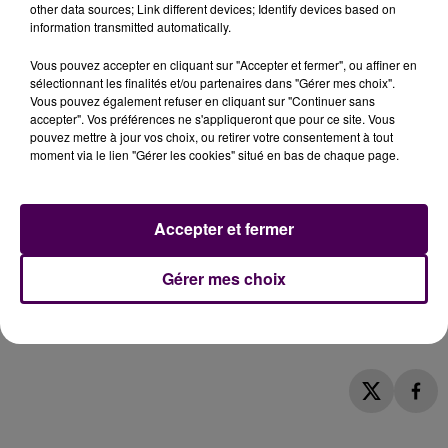
other data sources; Link different devices; Identify devices based on
information transmitted automatically.
POUR VOUS INSCRIRE
Vous pouvez accepter en cliquant sur "Accepter et fermer", ou affiner en
sélectionnant les finalités et/ou partenaires dans "Gérer mes choix".
Vous pouvez également refuser en cliquant sur "Continuer sans
Envoyez par SMS le mot clé
SWEET
au
7 17 17
.
accepter". Vos préférences ne s'appliqueront que pour ce site. Vous
(0,75 euro/SMS + coût opérateur éventuel, 2 SMS par
pouvez mettre à jour vos choix, ou retirer votre consentement à tout
inscription, jeu valable jusqu'au vendredi 27 mars 2026
moment via le lien "Gérer les cookies" situé en bas de chaque page.
à 9h30)
Accepter et fermer
AIDE, RÈGLEMENT ET CONDITIONS
Gérer mes choix
>> Consultez la rubrique d'aide !
>> Consultez le règlement des jeux Sweet FM !