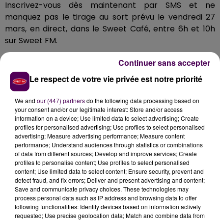
Inscrivez-vous dès maintenant par SMS et ne
manquez pas le tirage au sort prévu le vendredi 27
mars, en direct, dans le Sweet Café, entre 6h et 10h
sur Sweet FM.
Le pactole de 20 000 € pourrait transformer votre
Continuer sans accepter
vie… alors pourquoi hésiter ?
Le respect de votre vie privée est notre priorité
Rendez-vous sur Sweet FM, tentez votre chance et
vivez, peut-être, un moment magique !
We and
our (447) partners
do the following data processing based on
your consent and/or our legitimate interest: Store and/or access
information on a device; Use limited data to select advertising; Create
profiles for personalised advertising; Use profiles to select personalised
IXINA Alençon, Les Portes de Bretagne, le plus grand
advertising; Measure advertising performance; Measure content
showroom de la région, étude gratuite à domicile.
performance; Understand audiences through statistics or combinations
Ixina Alençon, le conseil, le service et le suivi de vos
of data from different sources; Develop and improve services; Create
profiles to personalise content; Use profiles to select personalised
projets.
content; Use limited data to select content; Ensure security, prevent and
Prenez rendez-vous sur le site
IXINA Alençon
ou
detect fraud, and fix errors; Deliver and present advertising and content;
venez nous rendre visite !
Save and communicate privacy choices. These technologies may
process personal data such as IP address and browsing data to offer
following functionalities: Identify devices based on information actively
Et écoutez Sweet FM à L'Aigle sur 98.6 FM !
requested; Use precise geolocation data; Match and combine data from