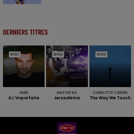
DERNIERS TITRES
9h57
9h57
9h54
9h54
9h50
9h50
AMIR
MASTER KG
CHARLOTTE CARDIN
A L'imparfaite
Jerusalema
The Way We Touch