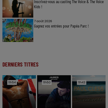
Inscrivez-vous au casting The Voice & The Voice
Kids !
7 août 2026
Gagnez vos entrées pour Papéa Parc !
DERNIERS TITRES
11h54
11h54
11h50
11h50
11h43
11h43