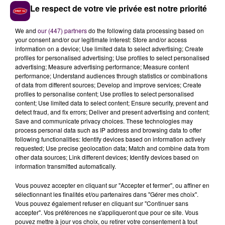
-
il a incarné Lucas Lallemant dans la série
"Skam
Le respect de votre vie privée est notre priorité
France"
- et
Fatou Kaba
-récemment à l’affiche dans
"La Brigade"
au côté de François Cluzet-
We and
our (447) partners
do the following data processing based on
your consent and/or our legitimate interest: Store and/or access
UN DÉFI POUR LES 15-25 ANS
information on a device; Use limited data to select advertising; Create
profiles for personalised advertising; Use profiles to select personalised
advertising; Measure advertising performance; Measure content
A la barre de ce
"Festival du Film de Demain"
performance; Understand audiences through statistics or combinations
ouvertement dédié au cinéma
"engagé"
:
le
of data from different sources; Develop and improve services; Create
réalisateur Louis-Julien Petit
, épaulé par Camille
profiles to personalise content; Use profiles to select personalised
content; Use limited data to select content; Ensure security, prevent and
Carteret et Mathieu Petit-Bonnefond. Au-delà de la
detect fraud, and fix errors; Deliver and present advertising and content;
compétition cinématographique, les organisateurs
Save and communicate privacy choices. These technologies may
prévoient des avant-premières, une projection coup
process personal data such as IP address and browsing data to offer
following functionalities: Identify devices based on information actively
de cœur, des masterclass et même un village
requested; Use precise geolocation data; Match and combine data from
gastronomique. Un défi sera en outre proposé aux 15-
other data sources; Link different devices; Identify devices based on
25 ans :
"Après avoir convaincu le jury de pré-
information transmitted automatically.
sélection, ils auront
48 heures pour réaliser un
Vous pouvez accepter en cliquant sur "Accepter et fermer", ou affiner en
court-métrage
sur le thème du cyber-harcèlement
sélectionnant les finalités et/ou partenaires dans "Gérer mes choix".
avec une bourse de 3 000 euros et des rencontres
Vous pouvez également refuser en cliquant sur "Continuer sans
accepter". Vos préférences ne s'appliqueront que pour ce site. Vous
avec des pros à la clé"
.
pouvez mettre à jour vos choix, ou retirer votre consentement à tout