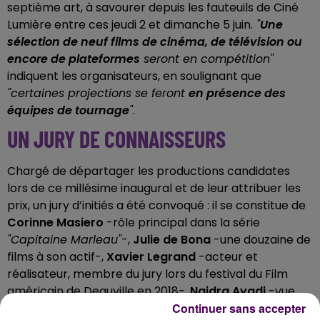
septième art, à savourer depuis les fauteuils de Ciné
Lumière entre ces jeudi 2 et dimanche 5 juin.
"
Une
sélection de neuf films de cinéma, de télévision ou
encore de plateformes
seront en compétition"
indiquent les organisateurs, en soulignant que
"certaines projections se feront
en présence des
équipes de tournage
"
.
UN JURY DE CONNAISSEURS
Chargé de départager les productions candidates
lors de ce millésime inaugural et de leur attribuer les
prix, un jury d’initiés a été convoqué : il se constitue de
Corinne Masiero
-rôle principal dans la série
"Capitaine Marleau"
-,
Julie de Bona
-une douzaine de
films à son actif-,
Xavier Legrand
-acteur et
réalisateur, membre du jury lors du festival du Film
américain de Deauville en 2018-,
Naidra Ayadi
-vue
notamment dans
"Polisse"
de Maïwenn-,
Axel Auriant
Continuer sans accepter