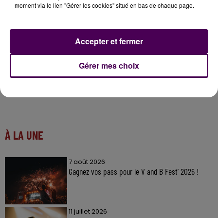
moment via le lien "Gérer les cookies" situé en bas de chaque page.
Le
programme complet du Festival du Film de
Demain
est
consultable sur le site officiel
!
Accepter et fermer
Gérer mes choix
À LA UNE
7 août 2026
Gagnez vos pass pour le V and B Fest' 2026 !
11 juillet 2026