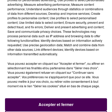
d’annulation de leur train et auront droit à un
advertising; Measure advertising performance; Measure content
remboursement ou à un report sur un autre train"
performance; Understand audiences through statistics or combinations
promet la SNCF, qui estime
pouvoir faire voyager
of data from different sources; Develop and improve services; Create
profiles to personalise content; Use profiles to select personalised
tout le monde
"dans la journée"
.
content; Use limited data to select content; Ensure security, prevent and
FACE À L'ARRIVÉE DU PRIVÉ
detect fraud, and fix errors; Deliver and present advertising and content;
Save and communicate privacy choices. These technologies may
process personal data such as IP address and browsing data to offer
Ce mouvement social, le premier depuis la nomination
following functionalities: Identify devices based on information actively
requested; Use precise geolocation data; Match and combine data from
de Jean Castex à la tête de la SNCF, a été initié par les
other data sources; Link different devices; Identify devices based on
quatre principales organisations syndicales de
information transmitted automatically.
l'entreprise, qui réclament un
"
moratoire sur
Vous pouvez accepter en cliquant sur "Accepter et fermer", ou affiner en
l'ouverture à la concurrence
"
.
sélectionnant les finalités et/ou partenaires dans "Gérer mes choix".
Vous pouvez également refuser en cliquant sur "Continuer sans
accepter". Vos préférences ne s'appliqueront que pour ce site. Vous
pouvez mettre à jour vos choix, ou retirer votre consentement à tout
moment via le lien "Gérer les cookies" situé en bas de chaque page.
Accepter et fermer