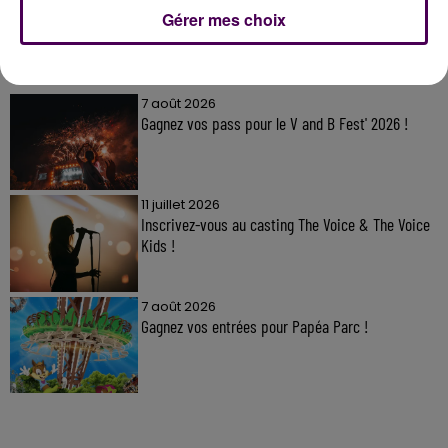
Gérer mes choix
À LA UNE
7 août 2026
Gagnez vos pass pour le V and B Fest' 2026 !
11 juillet 2026
Inscrivez-vous au casting The Voice & The Voice
Kids !
7 août 2026
Gagnez vos entrées pour Papéa Parc !