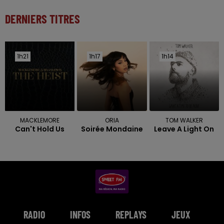
DERNIERS TITRES
1h21
1h21
1h17
1h17
1h14
1h14
MACKLEMORE
ORIA
TOM WALKER
Can't Hold Us
Soirée Mondaine
Leave A Light On
RADIO
INFOS
REPLAYS
JEUX