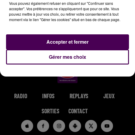
Vous pouvez également refuser en cliquant sur "Continuer sans
accepter". Vos préférences ne s'appliqueront que pour ce site. Vous
pouvez mettre à jour vos choix, ou retirer votre consentement à tout
moment via le lien "Gérer les cookies" situé en bas de chaque page.
BIGFLO & OLI
KEANE
TAYLOR SWIFT
Picasso
Somewhere Only
Elizabeth Taylor
Accepter et fermer
We Know
Gérer mes choix
RADIO
INFOS
REPLAYS
JEUX
SORTIES
CONTACT