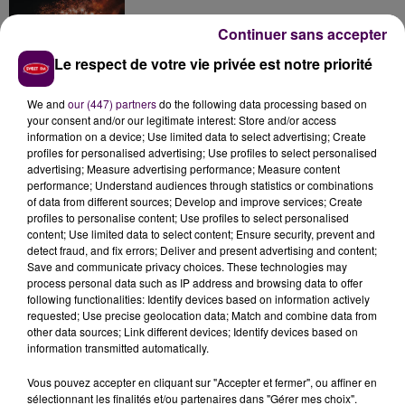
Continuer sans accepter
Le respect de votre vie privée est notre priorité
Inscrivez-vous au casting The Voice & The Voice
Kids !
We and
our (447) partners
do the following data processing based on
your consent and/or our legitimate interest: Store and/or access
information on a device; Use limited data to select advertising; Create
profiles for personalised advertising; Use profiles to select personalised
Gagnez vos entrées pour Papéa Parc !
advertising; Measure advertising performance; Measure content
performance; Understand audiences through statistics or combinations
of data from different sources; Develop and improve services; Create
profiles to personalise content; Use profiles to select personalised
content; Use limited data to select content; Ensure security, prevent and
detect fraud, and fix errors; Deliver and present advertising and content;
Save and communicate privacy choices. These technologies may
process personal data such as IP address and browsing data to offer
following functionalities: Identify devices based on information actively
requested; Use precise geolocation data; Match and combine data from
DERNIERS TITRES
other data sources; Link different devices; Identify devices based on
information transmitted automatically.
Vous pouvez accepter en cliquant sur "Accepter et fermer", ou affiner en
14h41
14h41
14h37
14h37
14h34
14h34
sélectionnant les finalités et/ou partenaires dans "Gérer mes choix".