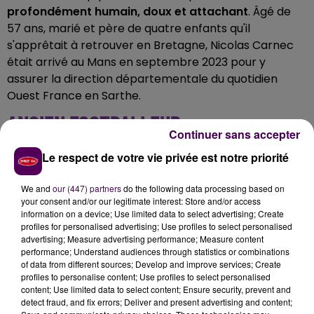
profondément humain, doux et attachant
. Âgé de
57 ans, marié et père de quatre enfants qu'il
s'apprêtait à retrouver en Bretagne, Nicolas Carnec
était arrivé au Mans en septembre 2023 pour y
assurer la direction départementale du quotidien
Ouest France en Sarthe.
ANCIEN FOOTBALLEUR
Continuer sans accepter
Convaincu de la pertinence des collaborations entre
Le respect de votre vie privée est notre priorité
médias, Nicolas Carnec aura notamment été
un
acteur-clé du rapprochement des journalistes de
We and
our (447) partners
do the following data processing based on
your consent and/or our legitimate interest: Store and/or access
Ouest France, du Maine Libre et de Sweet FM
pour le
information on a device; Use limited data to select advertising; Create
lancement de l'émission vidéo
"En route pour les 24
profiles for personalised advertising; Use profiles to select personalised
Heures"
et un fervent soutien, lui, l'ancien footballeur
advertising; Measure advertising performance; Measure content
performance; Understand audiences through statistics or combinations
de Saint-Brieuc, de la série audio
"Sang et Or, le
of data from different sources; Develop and improve services; Create
podcast 100% Le Mans FC"
. Nous nous joignons à la
profiles to personalise content; Use profiles to select personalised
douleur de ses collègues et de sa famille, que nous
content; Use limited data to select content; Ensure security, prevent and
detect fraud, and fix errors; Deliver and present advertising and content;
assurons de toute notre compassion.