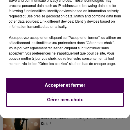
Save and communicate privacy choices. These technologies may
process personal data such as IP address and browsing data to offer
following functionalities: Identify devices based on information actively
requested; Use precise geolocation data; Match and combine data from
other data sources; Link different devices; Identify devices based on
information transmitted automatically.
Vous pouvez accepter en cliquant sur "Accepter et fermer", ou affiner en
sélectionnant les finalités et/ou partenaires dans "Gérer mes choix".
Vous pouvez également refuser en cliquant sur "Continuer sans
accepter". Vos préférences ne s'appliqueront que pour ce site. Vous
pouvez mettre à jour vos choix, ou retirer votre consentement à tout
moment via le lien "Gérer les cookies" situé en bas de chaque page.
À LA UNE
31 juillet 2026
Accepter et fermer
Gagnez vos entrées à Terra Botanica !
Gérer mes choix
11 juillet 2026
Inscrivez-vous au casting The Voice & The Voice
Kids !