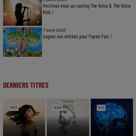
Inscrivez-vous au casting The Voice & The Voice
Kids !
7 août 2026
Gagnez vos entrées pour Papéa Parc !
DERNIERS TITRES
1h17
1h17
1h14
1h14
1h11
1h11