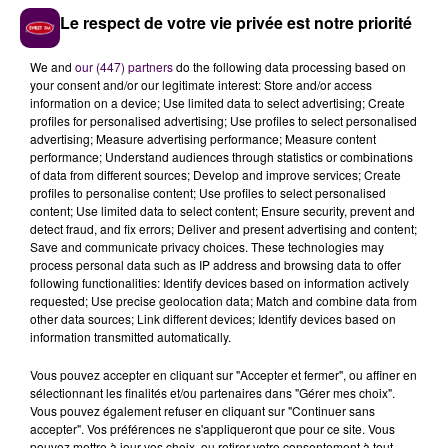
ainsi que d’une quarantaine de webcams mobiles".
Le respect de votre vie privée est notre priorité
La communauté issue des réseaux sociaux est aussi
une précieuse alliée, lorsqu’il s’agit de photographier
We and
our (447) partners
do the following data processing based on
une tornade dans le Berry ou d’impressionnants
your consent and/or our legitimate interest: Store and/or access
grêlons sur la Touraine...
information on a device; Use limited data to select advertising; Create
profiles for personalised advertising; Use profiles to select personalised
advertising; Measure advertising performance; Measure content
performance; Understand audiences through statistics or combinations
of data from different sources; Develop and improve services; Create
profiles to personalise content; Use profiles to select personalised
content; Use limited data to select content; Ensure security, prevent and
detect fraud, and fix errors; Deliver and present advertising and content;
Save and communicate privacy choices. These technologies may
process personal data such as IP address and browsing data to offer
following functionalities: Identify devices based on information actively
requested; Use precise geolocation data; Match and combine data from
other data sources; Link different devices; Identify devices based on
information transmitted automatically.
... POUR DES PRÉVISIONS AFFINÉES
Vous pouvez accepter en cliquant sur "Accepter et fermer", ou affiner en
sélectionnant les finalités et/ou partenaires dans "Gérer mes choix".
Pour la première fois, l’association a financé de sa
Vous pouvez également refuser en cliquant sur "Continuer sans
accepter". Vos préférences ne s'appliqueront que pour ce site. Vous
poche sa première station météo ! Elle est
pouvez mettre à jour vos choix, ou retirer votre consentement à tout