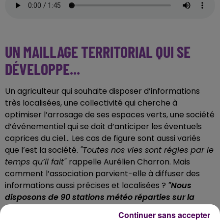
UN MAILLAGE TERRITORIAL QUI SE
DÉVELOPPE...
Un agriculteur qui souhaite disposer d’informations
très localisées, une collectivité qui cherche à
optimiser l’arrosage de ses espaces verts, une société
d’événementiel qui se doit d’anticiper les éventuels
caprices du ciel... Les cas de figure sont aussi variés
que l’est la société.
"Toutes nos vies sont régies par le
temps qu’il fait"
rappelle Aurélien Charron. Mais
comment l’association parvient-elle à diffuser des
informations aussi précises et localisées ?
"Nous
disposons de 90 stations météo réparties sur la
région
, et qui appartiennent toutes à nos adhérents,
Continuer sans accepter