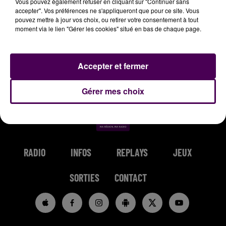
Vous pouvez également refuser en cliquant sur "Continuer sans
accepter". Vos préférences ne s'appliqueront que pour ce site. Vous
pouvez mettre à jour vos choix, ou retirer votre consentement à tout
moment via le lien "Gérer les cookies" situé en bas de chaque page.
AVRIL DEL MAR
HOOBASTANK
BEBE REXHA
Accepter et fermer
Bayahibe
The Reason
New Religion
Gérer mes choix
RADIO
INFOS
REPLAYS
JEUX
SORTIES
CONTACT