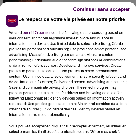
Continuer sans accepter
Le respect de votre vie privée est notre priorité
Inscrivez-vous au casting The Voice & The Voice
Kids !
We and
our (447) partners
do the following data processing based on
your consent and/or our legitimate interest: Store and/or access
information on a device; Use limited data to select advertising; Create
profiles for personalised advertising; Use profiles to select personalised
Gagnez vos entrées pour Papéa Parc !
advertising; Measure advertising performance; Measure content
performance; Understand audiences through statistics or combinations
of data from different sources; Develop and improve services; Create
profiles to personalise content; Use profiles to select personalised
content; Use limited data to select content; Ensure security, prevent and
detect fraud, and fix errors; Deliver and present advertising and content;
Save and communicate privacy choices. These technologies may
process personal data such as IP address and browsing data to offer
following functionalities: Identify devices based on information actively
requested; Use precise geolocation data; Match and combine data from
DERNIERS TITRES
other data sources; Link different devices; Identify devices based on
information transmitted automatically.
Vous pouvez accepter en cliquant sur "Accepter et fermer", ou affiner en
sélectionnant les finalités et/ou partenaires dans "Gérer mes choix".
4h23
4h23
4h19
4h19
4h16
4h16