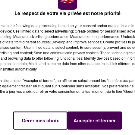
Le respect de votre vie privée est notre priorité
ers
do the following data processing based on your consent and/or our legitimate int
device; Use limited data to select advertising; Create profiles for personalised adver
vertising; Measure advertising performance; Measure content performance; Unders
rédit photo : Refuge de l'Arche
ns of data from different sources; Develop and improve services; Create profiles to 
alised content; Use limited data to select content; Ensure security, prevent and detect
ertising and content; Save and communicate privacy choices. These technologies
Arche ce jeudi 24 avril : après acclimatation dans
and browsing data to offer following functionalities: Identify devices based on infor
aire la connaissance de deux congénères.
eolocation data; Match and combine data from other data sources; Link different de
nsmitted automatically.
erie d'un cirque. Mais,
"en raison de
son comportement
cliquant sur "Accepter et fermer", ou affiner en sélectionnant les finalités et/ou pa
 également refuser en cliquant sur "Continuer sans accepter". Vos préférences ne 
ni a été confiée par son propriétaire à l'association
"Free
tre à jour vos choix, ou retirer votre consentement à tout moment via le lien "Gérer 
ire chez
"Tonga Terre d'Accueil"
avant qu'elle n'arrive, ce
Gérer mes choix
Accepter et fermer
ir son nouvel environnement seule, avant d’être mise