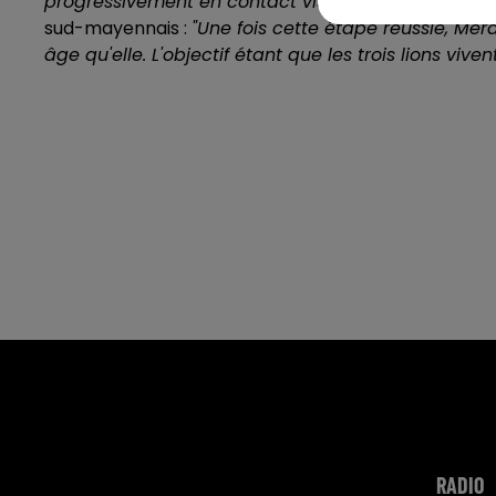
progressivement en contact visuel puis physique av
sud-mayennais :
"Une fois cette étape réussie, Mé
âge qu'elle. L'objectif étant que les trois lions viv
RADIO