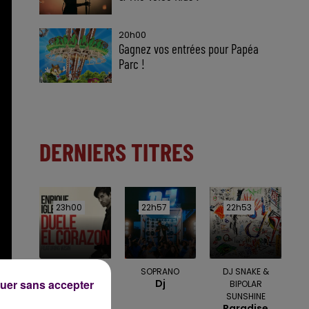
20h00
Gagnez vos entrées pour Papéa
Parc !
DERNIERS TITRES
23h00
23h00
22h57
22h57
22h53
22h53
ENRIQUE IGLESIAS
SOPRANO
DJ SNAKE &
uer sans accepter
Duele El
Dj
BIPOLAR
Corazon
SUNSHINE
Paradise