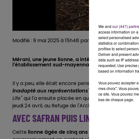
We and
our (447) partn
access information on a 
select personalised ad
Modifié : 9 mai 2025 à 15h48 par Emilien Borderie / c
statistics or combinatio
profiles to select person
Deliver and present adv
Mérani, une jeune lionne, a intégré le Refuge de l'
data such as IP address 
l'établissement sud-mayennais, le fauve doit y f
requested; Use precise g
based on information tra
Il y a peu, elle était encore pensionnaire de la ménag
Vous pouvez accepter en 
mes choix". Vous pouvez
inadapté aux représentations
"
explique-t-on, Méra
ce site. Vous pouvez met
Life"
qui l'a ensuite placée en quarantaine dans la Lo
bas de chaque page.
jeudi 24 avril, au Refuge de l'Arche à Saint-Fort.
AVEC SAFRAN PUIS LINA
Cette
lionne âgée de cinq ans
"va d’abord découvr