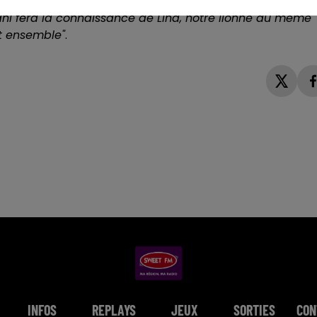
ec Safran, notre lion"
détaille l'établissement d'accueil
rani fera la connaissance de Lina, notre lionne du même
ent ensemble"
.
INFOS
REPLAYS
JEUX
SORTIES
CON