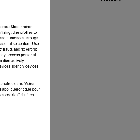
erest: Store and/or
tising; Use profiles to
tand audiences through
personalise content; Use
 fraud, and fix errors;
 may process personal
mation actively
vices; Identify devices
rtenaires dans "Gérer
s'appliqueront que pour
les cookies" situé en